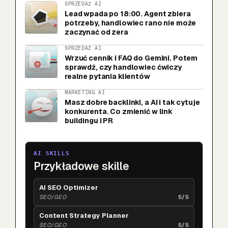
SPRZEDAŻ AI
Lead wpada po 18:00. Agent zbiera
potrzeby, handlowiec rano nie może
zaczynać od zera
SPRZEDAŻ AI
Wrzuć cennik i FAQ do Gemini. Potem
sprawdź, czy handlowiec ćwiczy
realne pytania klientów
MARKETING AI
Masz dobre backlinki, a AI i tak cytuje
konkurenta. Co zmienić w link
buildingu i PR
AI SKILLS
Przykładowe skille
AI SEO Optimizer
SEO/GEO
5/5
Content Strategy Planner
SEO/GEO
5/5