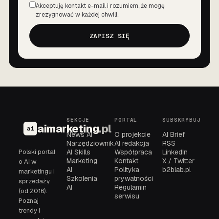
Akceptuję kontakt e-mail i rozumiem, że mogę
Zgoda
zrezygnować w każdej chwili.
ZAPISZ SIĘ
SEKCJE
PORTAL
SUBSKRYBUJ
aimarketing
.pl
ai
News AI
O projekcie
AI Brief
Narzędziownik
AI redakcja
RSS
Polski portal
AI Skills
Współpraca
LinkedIn
Marketing
Kontakt
X / Twitter
o AI w
AI
Polityka
b2blab.pl
marketingu i
Szkolenia
prywatności
sprzedaży
AI
Regulamin
(od 2016).
serwisu
Poznaj
trendy i