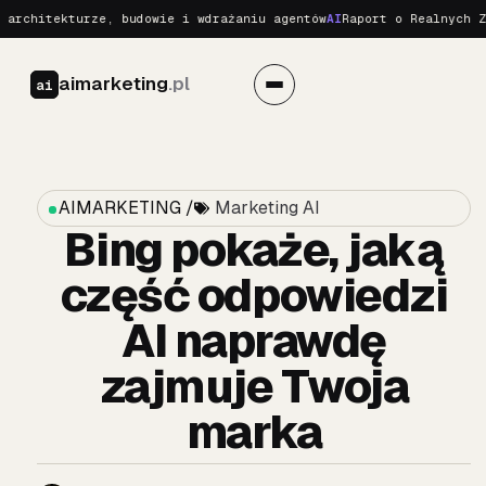
tekturze, budowie i wdrażaniu agentów
AI
Raport o Realnych Zagroże
aimarketing
.pl
ai
AIMARKETING /
Marketing AI
Bing pokaże, jaką
część odpowiedzi
AI naprawdę
zajmuje Twoja
marka