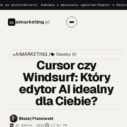
 architekturze, budowie i wdrażaniu agentów
AI
Raport o Realnych Z
aimarketing
.pl
ai
AIMARKETING /
Newsy AI
Cursor czy
Windsurf: Który
edytor AI idealny
dla Ciebie?
Błażej Pianowski
25 MARCA, 2025
12:01 PM