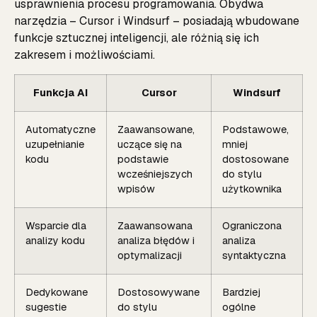
usprawnienia procesu programowania. Obydwa
narzędzia – Cursor i Windsurf – posiadają wbudowane
funkcje sztucznej inteligencji, ale różnią się ich
zakresem i możliwościami.
Funkcja AI
Cursor
Windsurf
Automatyczne
Zaawansowane,
Podstawowe,
uzupełnianie
uczące się na
mniej
kodu
podstawie
dostosowane
wcześniejszych
do stylu
wpisów
użytkownika
Wsparcie dla
Zaawansowana
Ograniczona
analizy kodu
analiza błędów i
analiza
optymalizacji
syntaktyczna
Dedykowane
Dostosowywane
Bardziej
sugestie
do stylu
ogólne