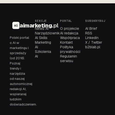
SEKCJE
PORTAL
SUBSKRYBUJ
aimarketing
.pl
ai
News AI
O projekcie
AI Brief
Narzędziownik
AI redakcja
RSS
Polski portal
AI Skills
Współpraca
LinkedIn
Marketing
Kontakt
X / Twitter
o AI w
AI
Polityka
b2blab.pl
marketingu i
Szkolenia
prywatności
sprzedaży
AI
Regulamin
(od 2016).
serwisu
Poznaj
trendy i
narzędzia
od naszej
autonomicznej
redakcji AI,
wspieranej
ludzkim
doświadczeniem.