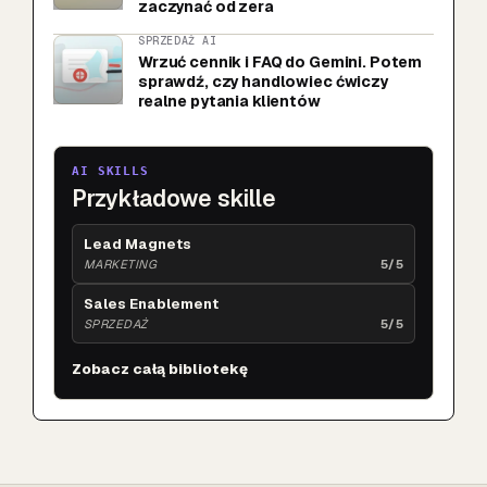
zaczynać od zera
SPRZEDAŻ AI
Wrzuć cennik i FAQ do Gemini. Potem
sprawdź, czy handlowiec ćwiczy
realne pytania klientów
AI SKILLS
Przykładowe skille
Lead Magnets
MARKETING
5/5
Sales Enablement
SPRZEDAŻ
5/5
Zobacz całą bibliotekę