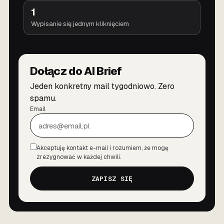
1
Wypisanie się jednym kliknięciem
Dołącz do AI Brief
Jeden konkretny mail tygodniowo. Zero
spamu.
Email
Akceptuję kontakt e-mail i rozumiem, że mogę
Zgoda
zrezygnować w każdej chwili.
ZAPISZ SIĘ