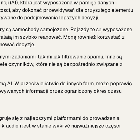
ncji (AI), która jest wyposażona w pamięć danych i
złości, aby dokonać przewidywań dla przyszłego elementu
stywane do podejmowania lepszych decyzji.
y są samochody samojezdne. Pojazdy te są wyposażone
zwalają im szybko reagować. Mogą również korzystać z
mować decyzje.
ymi zadaniami, takimi jak filtrowanie spamu. Inne są
ele czynników, które nie są bezpośrednio związane z
mą AI. W przeciwieństwie do innych form, może poprawić
ywanych informacji przez ograniczony okres czasu.
tegruje się z najlepszymi platformami do prowadzenia
k audio i jest w stanie wykryć najważniejsze części