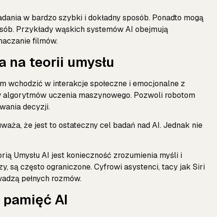
ania w bardzo szybki i dokładny sposób. Ponadto mogą
osób. Przykłady wąskich systemów AI obejmują
aczanie filmów.
a na teorii umysłu
tom wchodzić w interakcje społeczne i emocjonalne z
ypów algorytmów uczenia maszynowego. Pozwoli robotom
wania decyzji.
 uważa, że jest to ostateczny cel badań nad AI. Jednak nie
ą Umysłu AI jest konieczność zrozumienia myśli i
zy, są często ograniczone. Cyfrowi asystenci, tacy jak Siri
rowadzą pełnych rozmów.
 pamięć AI