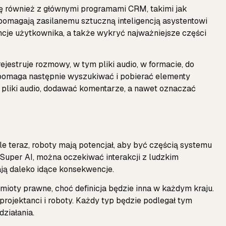
się również z głównymi programami CRM, takimi jak
e pomagają zasilanemu sztuczną inteligencją asystentowi
ncje użytkownika, a także wykryć najważniejsze części
rejestruje rozmowy, w tym pliki audio, w formacie, do
 pomaga następnie wyszukiwać i pobierać elementy
 pliki audio, dodawać komentarze, a nawet oznaczać
le teraz, roboty mają potencjał, aby być częścią systemu
uper AI, można oczekiwać interakcji z ludzkim
ją daleko idące konsekwencje.
mioty prawne, choć definicja będzie inna w każdym kraju.
projektanci i roboty. Każdy typ będzie podlegał tym
ziałania.