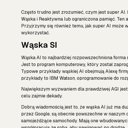
Często trudno jest zrozumieć, czym jest super AI. I
Wąska i Reaktywna lub ograniczona pamięć. Ten ar
Przyjrzymy się również temu, jak super AI może w
wykorzystać.
Wąska SI
Wąska AI to najbardziej rozpowszechniona forma sz
Jest to program komputerowy, który został zapr
Typowe przykłady wąskiej AI obejmują Alexę firmy
przykłady to IBM Watson, oprogramowanie do roz
Największym wyzwaniem dla prawdziwej AGI jest 
celu zajmie dekady.
Dobrą wiadomością jest to, że wąska AI już ma du
przez Google, są obecnie powszechne w naszym 
samojeżdżące samochody. Mają one wbudowanych 
współpracują ze sobą, aby nawigować po drodze.