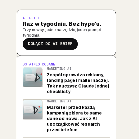
AI BRIEF
Raz w tygodniu. Bez hype'u.
Trzy newsy, jedno narzędzie, jeden prompt
tygodnia.
DOŁĄCZ DO AI BRIEF
OSTATNIO DODANE
MARKETING AI
Zespół sprawdza reklamy,
landing page i maile inaczej.
Tak nauczysz Claude jednej
checklisty
MARKETING AI
Marketer przed każdą
kampanią zbiera te same
dane od nowa. Jak z AI
uporządkować research
przed briefem