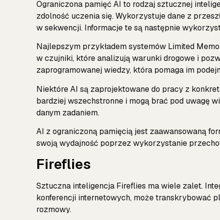
Ograniczona pamięć AI to rodzaj sztucznej intelige
zdolność uczenia się. Wykorzystuje dane z przes
w sekwencji. Informacje te są następnie wykorzy
Najlepszym przykładem systemów Limited Memor
w czujniki, które analizują warunki drogowe i po
zaprogramowanej wiedzy, która pomaga im podej
Niektóre AI są zaprojektowane do pracy z konkretn
bardziej wszechstronne i mogą brać pod uwagę wi
danym zadaniem.
AI z ograniczoną pamięcią jest zaawansowaną for
swoją wydajność poprzez wykorzystanie przechow
Fireflies
Sztuczna inteligencja Fireflies ma wiele zalet. In
konferencji internetowych, może transkrybować pli
rozmowy.