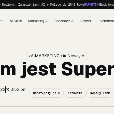
h Zagrożeniach AI w Polsce do 2040 Roku
MARKETING
Budujemy personę
ia
AI Skills
Marketing AI
Sprzedaż AI
Słownik
Szkoleni
AIMARKETING /
Newsy AI
m jest Super
022
3:52 pm
Udostępnij na X
LinkedIn
Kopiuj link