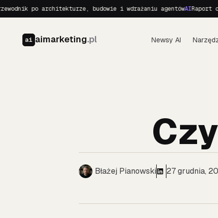
 po architekturze, budowie i wdrażaniu agentów
AI
Raport o Realnyc
aimarketing
.pl
Newsy AI
Narzędz
ai
Czy
Błażej Pianowski
27 grudnia, 2