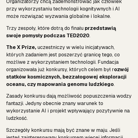
Organizatorzy chcą zademonstrować jak człowiek
przy wykorzystaniu technologii kognitywnych i AI
może rozwiązać wyzwania globalne i lokalne.
Trzy zespoły, które dotrą do finału
przedstawią
swoje pomysły podczas TED2020
.
The X Prize,
uczestniczy w wielu inicjatywach,
których zadaniem jest poszerzyć granicę tego, co
możliwe z wykorzystaniem technologii. Fundacja
organizowała już konkursy, których celem był r
ozwój
statków kosmicznych, bezzałogowej eksploracji
oceanu, czy mapowania genomu ludzkiego
.
Zasady konkursu dają możliwość popuszczenia wodzy
fantazji. Jedyny obecnie znany warunek to
wykorzystanie AI i projekt wpływający pozytywnie na
ludzkość.
Szczegóły konkursu mają być znane w maju. Jeśli
jesteś zainteresowany konkursem więcej informacji