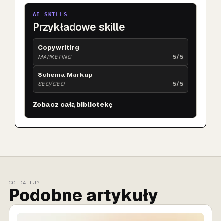
AI SKILLS
Przykładowe skille
Copywriting
MARKETING
5/5
Schema Markup
SEO/GEO
5/5
Zobacz całą bibliotekę
CO DALEJ?
Podobne artykuły
SPRZEDAŻ AI