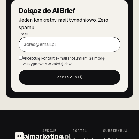
Dołącz do AI Brief
Jeden konkretny mail tygodniowo. Zero
spamu.
Email
Akceptuję kontakt e-mail i rozumiem, że mogę
Zgoda
zrezygnować w każdej chwili.
ZAPISZ SIĘ
SEKCJE
PORTAL
SUBSKRYBUJ
aimarketing
.pl
ai