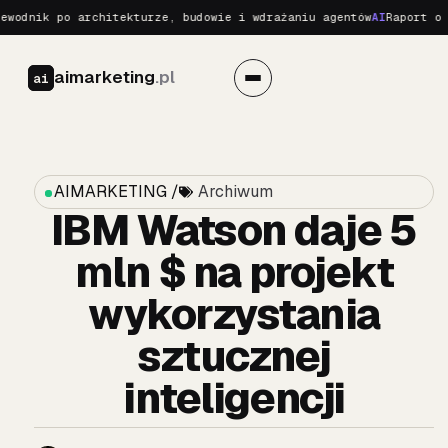
odnik po architekturze, budowie i wdrażaniu agentów
AI
Raport o Re
aimarketing
.pl
ai
AIMARKETING /
Archiwum
IBM Watson daje 5
mln $ na projekt
wykorzystania
sztucznej
inteligencji