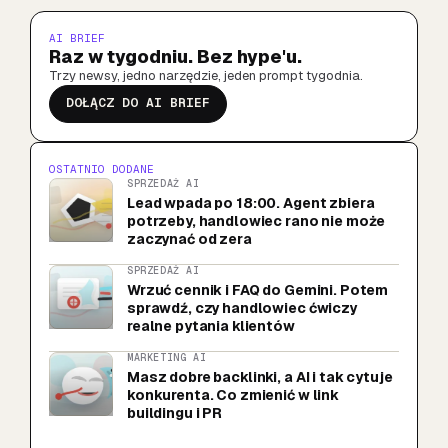
AI BRIEF
Raz w tygodniu. Bez hype'u.
Trzy newsy, jedno narzędzie, jeden prompt tygodnia.
DOŁĄCZ DO AI BRIEF
OSTATNIO DODANE
SPRZEDAŻ AI
Lead wpada po 18:00. Agent zbiera
potrzeby, handlowiec rano nie może
zaczynać od zera
SPRZEDAŻ AI
Wrzuć cennik i FAQ do Gemini. Potem
sprawdź, czy handlowiec ćwiczy
realne pytania klientów
MARKETING AI
Masz dobre backlinki, a AI i tak cytuje
konkurenta. Co zmienić w link
buildingu i PR