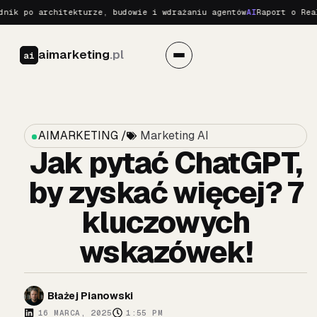
 po architekturze, budowie i wdrażaniu agentów
AI
Raport o Realnyc
aimarketing
.pl
ai
AIMARKETING /
Marketing AI
Jak pytać ChatGPT,
by zyskać więcej? 7
kluczowych
wskazówek!
Błażej Pianowski
16 MARCA, 2025
1:55 PM