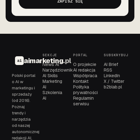
ZAPISZ SIĘ
SEKCJE
PORTAL
SUBSKRYBUJ
aimarketing
.pl
ai
News AI
O projekcie
AI Brief
Narzędziownik
AI redakcja
RSS
Polski portal
AI Skills
Współpraca
LinkedIn
Marketing
Kontakt
X / Twitter
o AI w
AI
Polityka
b2blab.pl
marketingu i
Szkolenia
prywatności
sprzedaży
AI
Regulamin
(od 2016).
serwisu
Poznaj
trendy i
narzędzia
od naszej
autonomicznej
redakcji AI,