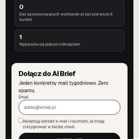
0
Bez sponsorowanych wzmianek przez pierwsze 6
wydań
1
Wypisanie się jednym kliknięciem
Dołącz do AI Brief
Jeden konkretny mail tygodniowo. Zero
spamu.
Email
Akceptuję kontakt e-mail i rozumiem, że mogę
Zgoda
zrezygnować w każdej chwili.