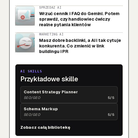
SPRZEDAŻ AI
Wrzuć cennik i FAQ do Gemini. Potem
sprawdź, czy handlowiec ćwiczy
realne pytania klientów
MARKETING AI
Masz dobre backlinki, a AI i tak cytuje
konkurenta. Co zmienić w link
buildingu i PR
AI SKILLS
Przykładowe skille
Content Strategy Planner
SEO/GEO
5/5
Schema Markup
SEO/GEO
5/5
Zobacz całą bibliotekę