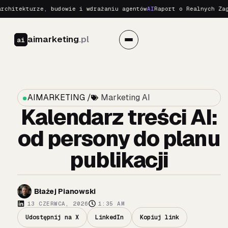
ekturze, budowie i wdrażaniu agentów
AI
Raport o Realnych Zagrożen
aimarketing
.pl
ai
AIMARKETING /
Marketing AI
Kalendarz treści AI:
od persony do planu
publikacji
Błażej Pianowski
13 CZERWCA, 2026
1:35 AM
Udostępnij na X
LinkedIn
Kopiuj link