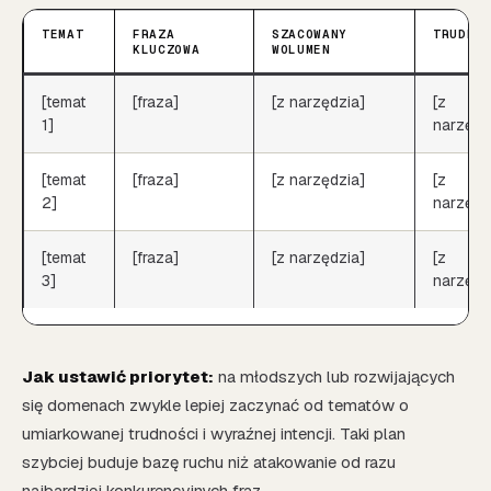
TEMAT
FRAZA
SZACOWANY
TRUDNO
KLUCZOWA
WOLUMEN
[temat
[fraza]
[z narzędzia]
[z
1]
narzędz
[temat
[fraza]
[z narzędzia]
[z
2]
narzędz
[temat
[fraza]
[z narzędzia]
[z
3]
narzędz
Jak ustawić priorytet:
na młodszych lub rozwijających
się domenach zwykle lepiej zaczynać od tematów o
umiarkowanej trudności i wyraźnej intencji. Taki plan
szybciej buduje bazę ruchu niż atakowanie od razu
najbardziej konkurencyjnych fraz.