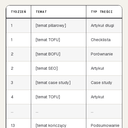
TYDZIEŃ
TEMAT
TYP TREŚCI
1
[temat pillarowy]
Artykuł długi
1
[temat TOFU]
Checklista
2
[temat BOFU]
Porównanie
2
[temat SEO]
Artykuł
3
[temat case study]
Case study
4
[temat TOFU]
Artykuł
…
…
…
13
[temat kończący
Podsumowanie