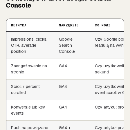
Console
METRYKA
NARZĘDZIE
CO MÓWI
Impressions, clicks,
Google
Czy Google pokazu
CTR, average
Search
reagują na wynik
position
Console
Zaangażowanie na
GA4
Czy użytkownik zos
stronie
sekund
Scroll / percent
GA4
Czy użytkownik do
scrolled
event scroll w GA
Konwersje lub key
GA4
Czy artykuł prowa
events
Ruch na powiązane
GA4 +
Czy artykuł przeno