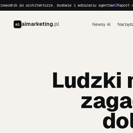
nik po architekturze, budowie i wdrażaniu agentów
AI
Raport o Real
aimarketing
.pl
Newsy AI
Narzędz
ai
Ludzki 
zaga
do