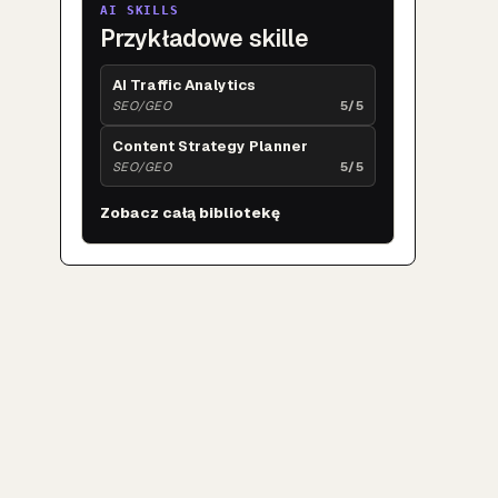
AI SKILLS
Przykładowe skille
AI Traffic Analytics
SEO/GEO
5/5
Content Strategy Planner
SEO/GEO
5/5
Zobacz całą bibliotekę