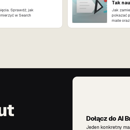
Tak nau
ięcia. Sprawdź, jak
Jak zamie
o mierzyć w Search
pokazać po
maile ora
ut
Dołącz do AI B
Jeden konkretny mai