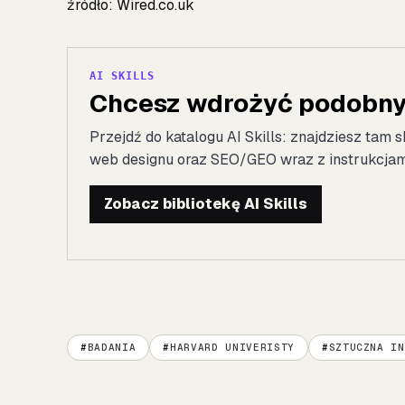
źródło:
Wired.co.uk
AI SKILLS
Chcesz wdrożyć podobny 
Przejdź do katalogu AI Skills: znajdziesz tam s
web designu oraz SEO/GEO wraz z instrukcjami 
Zobacz bibliotekę AI Skills
BADANIA
HARVARD UNIVERISTY
SZTUCZNA IN