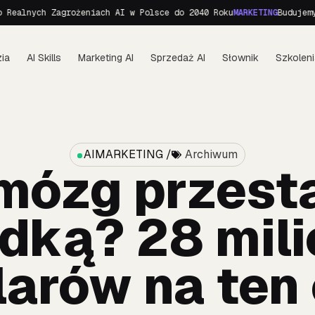
nych Zagrożeniach AI w Polsce do 2040 Roku
MARKETING
Budujemy pers
ia
AI Skills
Marketing AI
Sprzedaż AI
Słownik
Szkoleni
AIMARKETING /
Archiwum
mózg przest
dką? 28 mil
larów na ten 