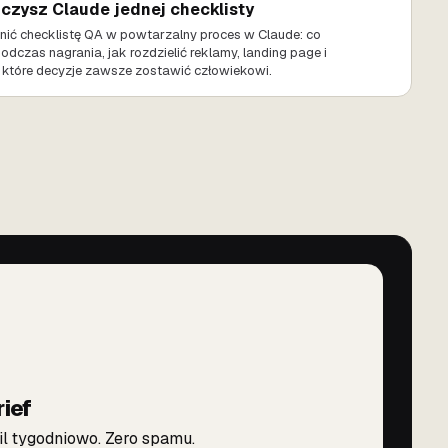
czysz Claude jednej checklisty
nić checklistę QA w powtarzalny proces w Claude: co
dczas nagrania, jak rozdzielić reklamy, landing page i
z które decyzje zawsze zostawić człowiekowi.
rief
l tygodniowo. Zero spamu.