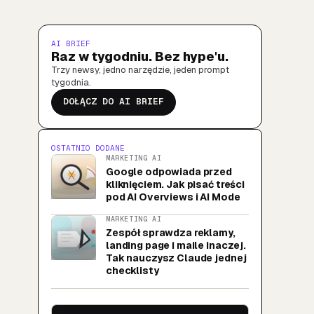
AI BRIEF
Raz w tygodniu. Bez hype'u.
Trzy newsy, jedno narzędzie, jeden prompt
tygodnia.
DOŁĄCZ DO AI BRIEF
OSTATNIO DODANE
MARKETING AI
Google odpowiada przed
kliknięciem. Jak pisać treści
pod AI Overviews i AI Mode
MARKETING AI
Zespół sprawdza reklamy,
landing page i maile inaczej.
Tak nauczysz Claude jednej
checklisty