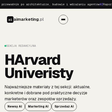
przewodnik po architekturze, budowie i wdrażaniu agentów
AI
Raport
aimarketing
.pl
ai
SEKCJA REDAKCYJNA
HArvard
Univeristy
Najważniejsze materiały z tej sekcji: aktualne,
konkretne i dobrane pod praktyczne decyzje
marketerów oraz zespołów sprzedaży.
Newsy AI
Marketing AI
Sprzedaż AI