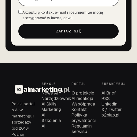
Akceptuję kontakt e-mail i rozumiem, że mogę
Zgoda
zrezygnować w każdej chwili.
ZAPISZ SIĘ
SEKCJE
PORTAL
SUBSKRYBUJ
aimarketing
.pl
ai
News AI
O projekcie
AI Brief
Narzędziownik
AI redakcja
RSS
Polski portal
AI Skills
Współpraca
LinkedIn
Marketing
Kontakt
X / Twitter
o AI w
AI
Polityka
b2blab.pl
marketingu i
Szkolenia
prywatności
sprzedaży
AI
Regulamin
(od 2016).
serwisu
Poznaj