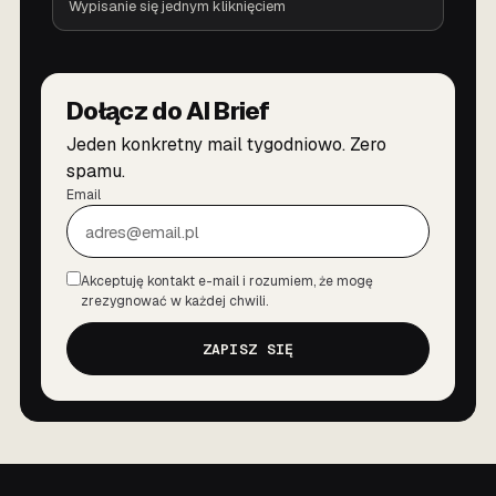
Wypisanie się jednym kliknięciem
Dołącz do AI Brief
Jeden konkretny mail tygodniowo. Zero
spamu.
Email
Akceptuję kontakt e-mail i rozumiem, że mogę
Zgoda
zrezygnować w każdej chwili.
ZAPISZ SIĘ