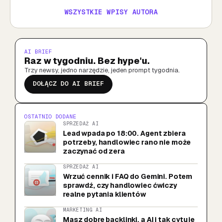
WSZYSTKIE WPISY AUTORA
AI BRIEF
Raz w tygodniu. Bez hype'u.
Trzy newsy, jedno narzędzie, jeden prompt tygodnia.
DOŁĄCZ DO AI BRIEF
OSTATNIO DODANE
SPRZEDAŻ AI
Lead wpada po 18:00. Agent zbiera
potrzeby, handlowiec rano nie może
zaczynać od zera
SPRZEDAŻ AI
Wrzuć cennik i FAQ do Gemini. Potem
sprawdź, czy handlowiec ćwiczy
realne pytania klientów
MARKETING AI
Masz dobre backlinki, a AI i tak cytuje