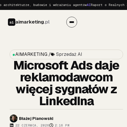
itekturze, budowie i wdrażaniu agentów
AI
Raport o Realnych Zagroż
aimarketing
.pl
ai
AIMARKETING /
Sprzedaż AI
Microsoft Ads daje
reklamodawcom
więcej sygnałów z
LinkedIna
Błażej Pianowski
22 CZERWCA, 2026
2:16 PM