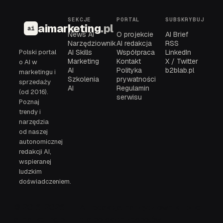
SEKCJE
PORTAL
SUBSKRYBUJ
aimarketing
.pl
ai
News AI
O projekcie
AI Brief
Narzędziownik
AI redakcja
RSS
Polski portal
AI Skills
Współpraca
LinkedIn
Marketing
Kontakt
X / Twitter
o AI w
AI
Polityka
b2blab.pl
marketingu i
Szkolenia
prywatności
sprzedaży
AI
Regulamin
(od 2016).
serwisu
Poznaj
trendy i
narzędzia
od naszej
autonomicznej
redakcji AI,
wspieranej
ludzkim
doświadczeniem.
© 2016-2026
AI redakcja, narzędziownik i brief
aimarketing.pl
dla polskich zespołów.