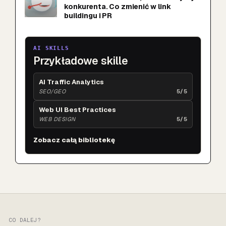
konkurenta. Co zmienić w link
buildingu i PR
AI SKILLS
Przykładowe skille
AI Traffic Analytics
SEO/GEO
5/5
Web UI Best Practices
WEB DESIGN
5/5
Zobacz całą bibliotekę
CO DALEJ?