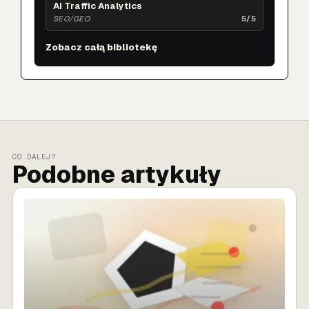
AI Traffic Analytics
SEO/GEO
5/5
Zobacz całą bibliotekę
CO DALEJ?
Podobne artykuły
SPRZEDAŻ AI