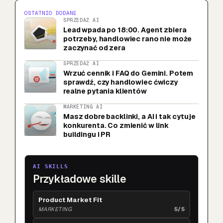
OSTATNIO DODANE
SPRZEDAŻ AI
Lead wpada po 18:00. Agent zbiera
potrzeby, handlowiec rano nie może
zaczynać od zera
SPRZEDAŻ AI
Wrzuć cennik i FAQ do Gemini. Potem
sprawdź, czy handlowiec ćwiczy
realne pytania klientów
MARKETING AI
Masz dobre backlinki, a AI i tak cytuje
konkurenta. Co zmienić w link
buildingu i PR
AI SKILLS
Przykładowe skille
Product Market Fit
MARKETING
5/5