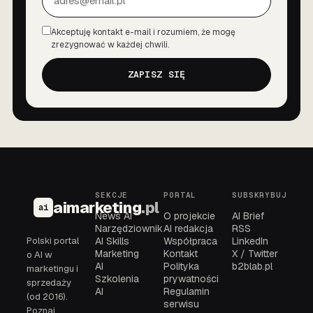
Akceptuję kontakt e-mail i rozumiem, że mogę
Zgoda
zrezygnować w każdej chwili.
ZAPISZ SIĘ
SEKCJE
PORTAL
SUBSKRYBUJ
aimarketing
.pl
ai
News AI
O projekcie
AI Brief
Narzędziownik
AI redakcja
RSS
Polski portal
AI Skills
Współpraca
LinkedIn
Marketing
Kontakt
X / Twitter
o AI w
AI
Polityka
b2blab.pl
marketingu i
Szkolenia
prywatności
sprzedaży
AI
Regulamin
(od 2016).
serwisu
Poznaj