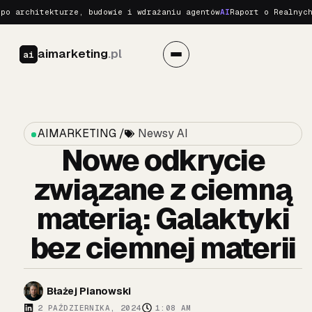
architekturze, budowie i wdrażaniu agentów
AI
Raport o Realnych Za
aimarketing
.pl
ai
AIMARKETING /
Newsy AI
Nowe odkrycie
związane z ciemną
materią: Galaktyki
bez ciemnej materii
Błażej Pianowski
2 PAŹDZIERNIKA, 2024
1:08 AM