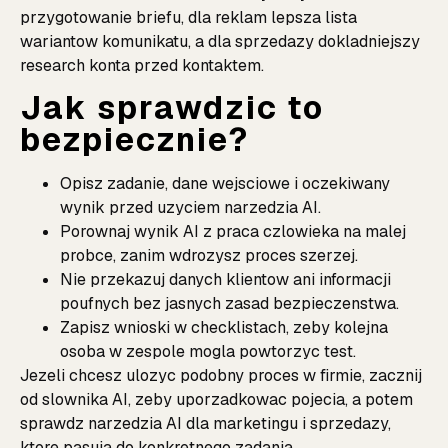
przygotowanie briefu, dla reklam lepsza lista
wariantow komunikatu, a dla sprzedazy dokladniejszy
research konta przed kontaktem.
Jak sprawdzic to
bezpiecznie?
Opisz zadanie, dane wejsciowe i oczekiwany
wynik przed uzyciem narzedzia AI.
Porownaj wynik AI z praca czlowieka na malej
probce, zanim wdrozysz proces szerzej.
Nie przekazuj danych klientow ani informacji
poufnych bez jasnych zasad bezpieczenstwa.
Zapisz wnioski w checklistach, zeby kolejna
osoba w zespole mogla powtorzyc test.
Jezeli chcesz ulozyc podobny proces w firmie, zacznij
od
slownika AI
, zeby uporzadkowac pojecia, a potem
sprawdz
narzedzia AI dla marketingu i sprzedazy
,
ktore pasuja do konkretnego zadania.