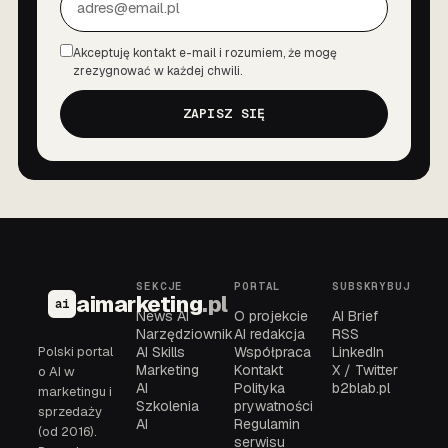
Akceptuję kontakt e-mail i rozumiem, że mogę
Zgoda
zrezygnować w każdej chwili.
ZAPISZ SIĘ
SEKCJE
PORTAL
SUBSKRYBUJ
aimarketing
.pl
ai
News AI
O projekcie
AI Brief
Narzędziownik
AI redakcja
RSS
Polski portal
AI Skills
Współpraca
LinkedIn
Marketing
Kontakt
X / Twitter
o AI w
AI
Polityka
b2blab.pl
marketingu i
Szkolenia
prywatności
sprzedaży
AI
Regulamin
(od 2016).
serwisu