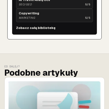
SEO/GEO
5/5
Copywriting
MARKETING
5/5
Zobacz całą bibliotekę
CO DALEJ?
Podobne artykuły
MARKETING AI