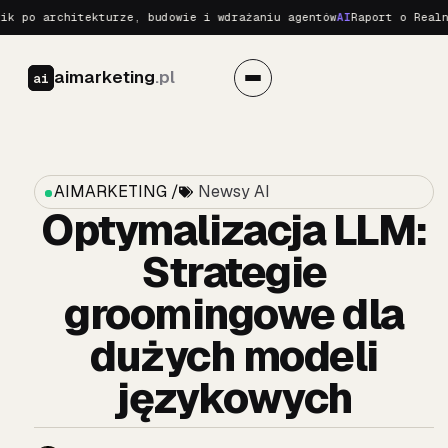
 architekturze, budowie i wdrażaniu agentów
AI
Raport o Realnych Z
aimarketing
.pl
ai
AIMARKETING /
Newsy AI
Optymalizacja LLM:
Strategie
groomingowe dla
dużych modeli
językowych