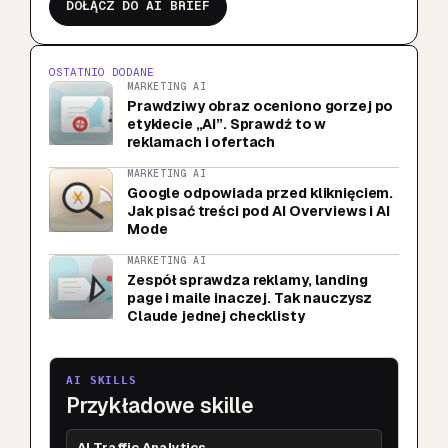
DOŁĄCZ DO AI BRIEF
OSTATNIO DODANE
MARKETING AI
Prawdziwy obraz oceniono gorzej po
etykiecie „AI”. Sprawdź to w
reklamach i ofertach
MARKETING AI
Google odpowiada przed kliknięciem.
Jak pisać treści pod AI Overviews i AI
Mode
MARKETING AI
Zespół sprawdza reklamy, landing
page i maile inaczej. Tak nauczysz
Claude jednej checklisty
AI SKILLS
Przykładowe skille
AI Traffic Analytics