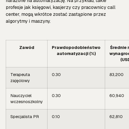
narażone na automatyzację. Na przykład, takie
profesje jak księgowi, kasjerzy czy pracownicy call
center, mogą wkrótce zostać zastąpione przez
algorytmy i maszyny.
Zawód
Prawdopodobieństwo
Średnie 
automatyzacji (%)
wynagro
(US
Terapeuta
0.30
83,200
zajęciowy
Nauczyciel
0.30
60,940
wczesnoszkolny
Specjalista PR
0.10
62,810