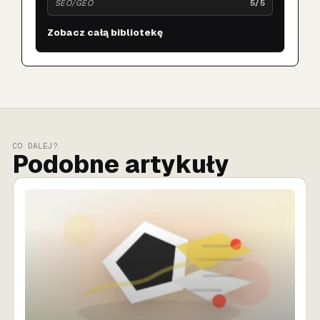
SEO/GEO
5/5
Zobacz całą bibliotekę
CO DALEJ?
Podobne artykuły
SPRZEDAŻ AI