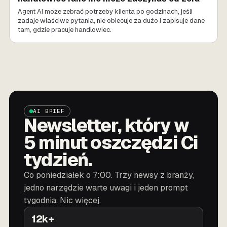
Agent AI może zebrać potrzeby klienta po godzinach, jeśli
zadaje właściwe pytania, nie obiecuje za dużo i zapisuje dane
tam, gdzie pracuje handlowiec.
AI BRIEF
Newsletter, który w
5 minut oszczędzi Ci
tydzień.
Co poniedziałek o 7:00. Trzy newsy z branży,
jedno narzędzie warte uwagi i jeden prompt
tygodnia. Nic więcej.
12k+