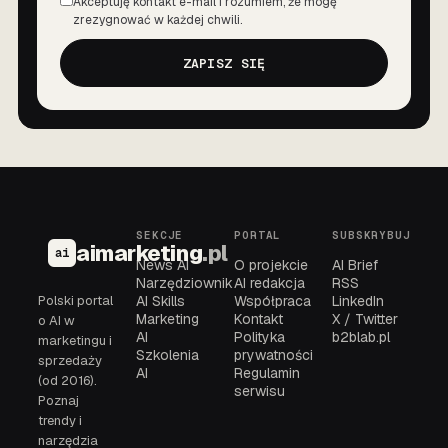
Akceptuję kontakt e-mail i rozumiem, że mogę
Zgoda
zrezygnować w każdej chwili.
ZAPISZ SIĘ
SEKCJE
PORTAL
SUBSKRYBUJ
aimarketing
.pl
ai
News AI
O projekcie
AI Brief
Narzędziownik
AI redakcja
RSS
Polski portal
AI Skills
Współpraca
LinkedIn
Marketing
Kontakt
X / Twitter
o AI w
AI
Polityka
b2blab.pl
marketingu i
Szkolenia
prywatności
sprzedaży
AI
Regulamin
(od 2016).
serwisu
Poznaj
trendy i
narzędzia