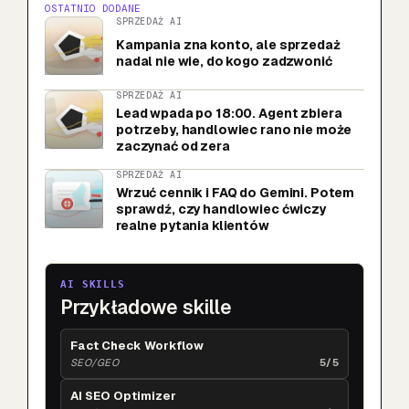
OSTATNIO DODANE
SPRZEDAŻ AI
Kampania zna konto, ale sprzedaż
nadal nie wie, do kogo zadzwonić
SPRZEDAŻ AI
Lead wpada po 18:00. Agent zbiera
potrzeby, handlowiec rano nie może
zaczynać od zera
SPRZEDAŻ AI
Wrzuć cennik i FAQ do Gemini. Potem
sprawdź, czy handlowiec ćwiczy
realne pytania klientów
AI SKILLS
Przykładowe skille
Fact Check Workflow
SEO/GEO
5/5
AI SEO Optimizer