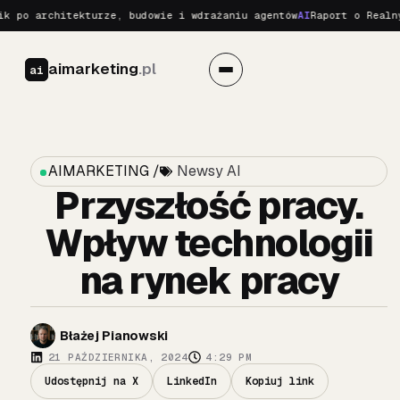
architekturze, budowie i wdrażaniu agentów
AI
Raport o Realnych Za
aimarketing
.pl
ai
AIMARKETING /
Newsy AI
Przyszłość pracy.
Wpływ technologii
na rynek pracy
Błażej Pianowski
21 PAŹDZIERNIKA, 2024
4:29 PM
Udostępnij na X
LinkedIn
Kopiuj link