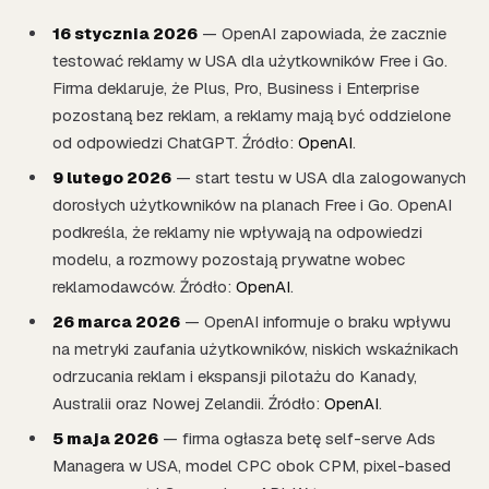
16 stycznia 2026
— OpenAI zapowiada, że zacznie
testować reklamy w USA dla użytkowników Free i Go.
Firma deklaruje, że Plus, Pro, Business i Enterprise
pozostaną bez reklam, a reklamy mają być oddzielone
od odpowiedzi ChatGPT. Źródło:
OpenAI
.
9 lutego 2026
— start testu w USA dla zalogowanych
dorosłych użytkowników na planach Free i Go. OpenAI
podkreśla, że reklamy nie wpływają na odpowiedzi
modelu, a rozmowy pozostają prywatne wobec
reklamodawców. Źródło:
OpenAI
.
26 marca 2026
— OpenAI informuje o braku wpływu
na metryki zaufania użytkowników, niskich wskaźnikach
odrzucania reklam i ekspansji pilotażu do Kanady,
Australii oraz Nowej Zelandii. Źródło:
OpenAI
.
5 maja 2026
— firma ogłasza betę self-serve Ads
Managera w USA, model CPC obok CPM, pixel-based