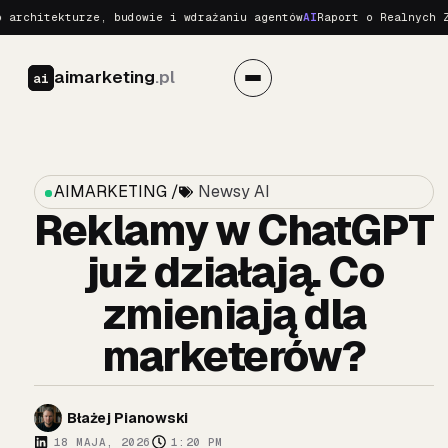
itekturze, budowie i wdrażaniu agentów
AI
Raport o Realnych Zagroż
aimarketing
.pl
ai
AIMARKETING /
Newsy AI
Reklamy w ChatGPT
już działają. Co
zmieniają dla
marketerów?
Błażej Pianowski
18 MAJA, 2026
1:20 PM