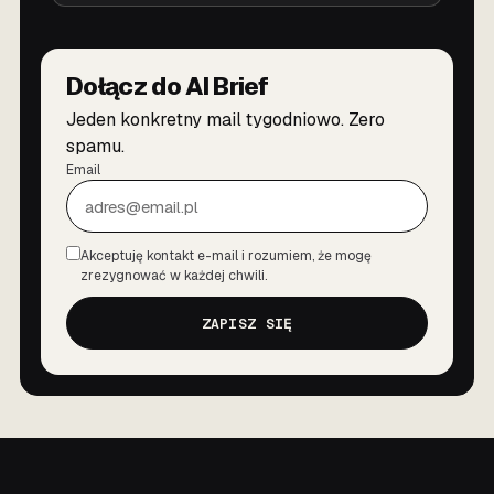
Dołącz do AI Brief
Jeden konkretny mail tygodniowo. Zero
spamu.
Email
Akceptuję kontakt e-mail i rozumiem, że mogę
Zgoda
zrezygnować w każdej chwili.
ZAPISZ SIĘ