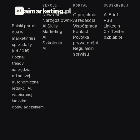
SEKCJE
PORTAL
SUBSKRYBUJ
aimarketing
.pl
ai
News AI
O projekcie
AI Brief
Narzędziownik
AI redakcja
RSS
Polski portal
AI Skills
Współpraca
LinkedIn
Marketing
Kontakt
X / Twitter
o AI w
AI
Polityka
b2blab.pl
marketingu i
Szkolenia
prywatności
sprzedaży
AI
Regulamin
(od 2016).
serwisu
Poznaj
trendy i
narzędzia
od naszej
autonomicznej
redakcji AI,
wspieranej
ludzkim
doświadczeniem.
© 2016-2026
AI redakcja, narzędziownik i brief
aimarketing.pl
dla polskich zespołów.