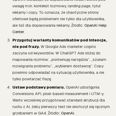
uwagę m.in. kontekst rozmowy, landing page, tytuł
reklamy i copy. To oznacza, że chaotyczne strony
ofertowe będą problemem nie tylko dla użytkownika,
ale też dla dopasowania reklamy. Źródło:
OpenAI Help
Center
.
Przygotuj warianty komunikatów pod intencje,
nie pod frazy.
W Google Ads marketer często
zaczyna od keywordów. W ChatGPT Ads bliżej do
mapowania rozmów: „porównuję narzędzia”, „szukam
rozwiązania problemu”, „wybieram dostawcę”. Copy
powinno odpowiadać na sytuację użytkownika, a nie
tylko powtarzać frazę.
Ustaw podstawy pomiaru.
OpenAI udostępnia
Conversions API, pixel-based measurement i UTM-y.
Warto wcześniej przygotować standard atrybucji dla
ruchu z AI, żeby pierwszy test nie skończył się ręcznym
grzebaniem w GA4. Źródło:
OpenAI
.