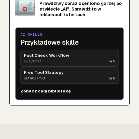
Prawdziwy obraz oceniono gorzej po
etykiecie „AI”. Sprawdź to w
reklamach i ofertach
AI SKILLS
Przykładowe skille
Fact Check Workflow
SEO/GEO
5/5
Free Tool Strategy
MARKETING
5/5
Zobacz całą bibliotekę