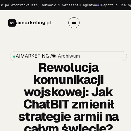
rchitekturze, budowie i wdrażaniu agentów
AI
Raport o Realnych Zag
aimarketing
.pl
ai
AIMARKETING /
Archiwum
Rewolucja
komunikacji
wojskowej: Jak
ChatBIT zmienił
strategie armii na
całym świecie?