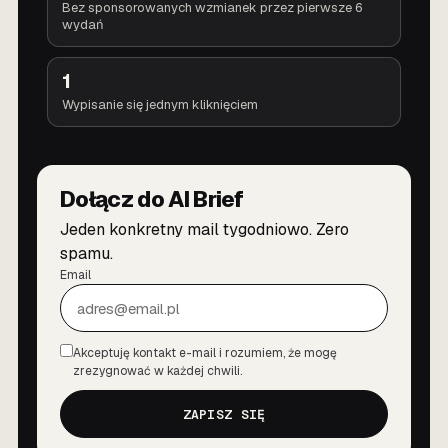
Bez sponsorowanych wzmianek przez pierwsze 6
wydań
1
Wypisanie się jednym kliknięciem
Dołącz do AI Brief
Jeden konkretny mail tygodniowo. Zero
spamu.
Email
Akceptuję kontakt e-mail i rozumiem, że mogę
Zgoda
zrezygnować w każdej chwili.
ZAPISZ SIĘ