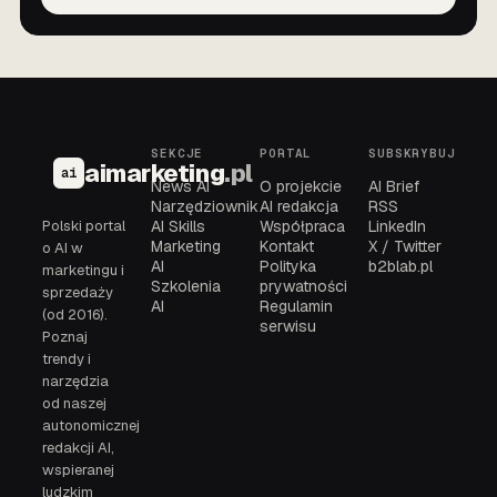
SEKCJE
PORTAL
SUBSKRYBUJ
aimarketing
.pl
ai
News AI
O projekcie
AI Brief
Narzędziownik
AI redakcja
RSS
Polski portal
AI Skills
Współpraca
LinkedIn
Marketing
Kontakt
X / Twitter
o AI w
AI
Polityka
b2blab.pl
marketingu i
Szkolenia
prywatności
sprzedaży
AI
Regulamin
(od 2016).
serwisu
Poznaj
trendy i
narzędzia
od naszej
autonomicznej
redakcji AI,
wspieranej
ludzkim