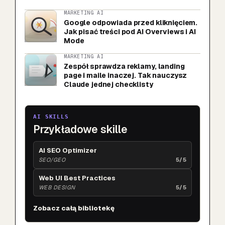
MARKETING AI
Google odpowiada przed kliknięciem.
Jak pisać treści pod AI Overviews i AI
Mode
MARKETING AI
Zespół sprawdza reklamy, landing
page i maile inaczej. Tak nauczysz
Claude jednej checklisty
AI SKILLS
Przykładowe skille
AI SEO Optimizer
SEO/GEO
5/5
Web UI Best Practices
WEB DESIGN
5/5
Zobacz całą bibliotekę