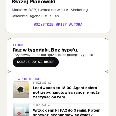
Błażej Pianowski
Marketer B2B, twórca serwisu AI Marketing i
właściciel agencji B2B Lab.
WSZYSTKIE WPISY AUTORA
AI BRIEF
Raz w tygodniu. Bez hype'u.
Trzy newsy, jedno narzędzie, jeden prompt tygodnia.
DOŁĄCZ DO AI BRIEF
OSTATNIO DODANE
SPRZEDAŻ AI
Lead wpada po 18:00. Agent zbiera
potrzeby, handlowiec rano nie może
zaczynać od zera
SPRZEDAŻ AI
Wrzuć cennik i FAQ do Gemini. Potem
sprawdź, czy handlowiec ćwiczy