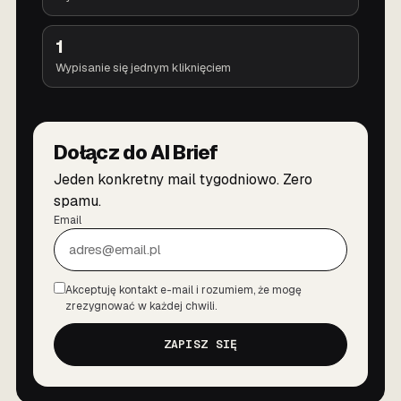
1
Wypisanie się jednym kliknięciem
Dołącz do AI Brief
Jeden konkretny mail tygodniowo. Zero
spamu.
Email
Akceptuję kontakt e-mail i rozumiem, że mogę
Zgoda
zrezygnować w każdej chwili.
ZAPISZ SIĘ