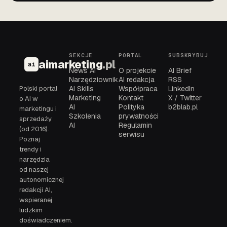
SEKCJE
PORTAL
SUBSKRYBUJ
aimarketing
.pl
ai
News AI
O projekcie
AI Brief
Narzędziownik
AI redakcja
RSS
Polski portal
AI Skills
Współpraca
LinkedIn
Marketing
Kontakt
X / Twitter
o AI w
AI
Polityka
b2blab.pl
marketingu i
Szkolenia
prywatności
sprzedaży
AI
Regulamin
(od 2016).
serwisu
Poznaj
trendy i
narzędzia
od naszej
autonomicznej
redakcji AI,
wspieranej
ludzkim
doświadczeniem.