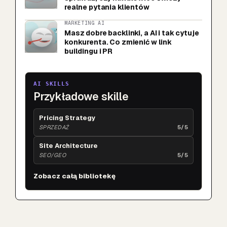
realne pytania klientów
MARKETING AI
Masz dobre backlinki, a AI i tak cytuje
konkurenta. Co zmienić w link
buildingu i PR
AI SKILLS
Przykładowe skille
Pricing Strategy
SPRZEDAŻ
5/5
Site Architecture
SEO/GEO
5/5
Zobacz całą bibliotekę