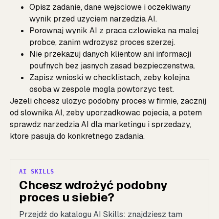
Opisz zadanie, dane wejsciowe i oczekiwany
wynik przed uzyciem narzedzia AI.
Porownaj wynik AI z praca czlowieka na malej
probce, zanim wdrozysz proces szerzej.
Nie przekazuj danych klientow ani informacji
poufnych bez jasnych zasad bezpieczenstwa.
Zapisz wnioski w checklistach, zeby kolejna
osoba w zespole mogla powtorzyc test.
Jezeli chcesz ulozyc podobny proces w firmie, zacznij
od
slownika AI
, zeby uporzadkowac pojecia, a potem
sprawdz
narzedzia AI dla marketingu i sprzedazy
,
ktore pasuja do konkretnego zadania.
AI SKILLS
Chcesz wdrożyć podobny
proces u siebie?
Przejdź do katalogu AI Skills: znajdziesz tam