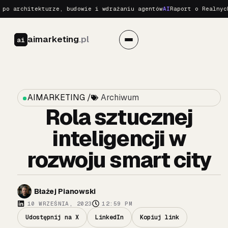
architekturze, budowie i wdrażaniu agentów
AI
Raport o Realnych Za
aimarketing
.pl
ai
AIMARKETING /
Archiwum
Rola sztucznej
inteligencji w
rozwoju smart city
Błażej Pianowski
10 WRZEŚNIA, 2023
12:59 PM
Udostępnij na X
LinkedIn
Kopiuj link