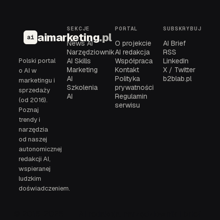
SEKCJE
PORTAL
SUBSKRYBUJ
aimarketing
.pl
ai
News AI
O projekcie
AI Brief
Narzędziownik
AI redakcja
RSS
Polski portal
AI Skills
Współpraca
LinkedIn
Marketing
Kontakt
X / Twitter
o AI w
AI
Polityka
b2blab.pl
marketingu i
Szkolenia
prywatności
sprzedaży
AI
Regulamin
(od 2016).
serwisu
Poznaj
trendy i
narzędzia
od naszej
autonomicznej
redakcji AI,
wspieranej
ludzkim
doświadczeniem.
© 2016-2026
AI redakcja, narzędziownik i brief