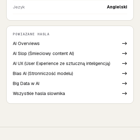
Jezyk
Angielski
POWIAZANE HASLA
AI Overviews
->
AI Slop (Śmieciowy content AI)
->
AI UX (User Experience ze sztuczną inteligencją)
->
Bias AI (Stronniczość modelu)
->
Big Data w AI
->
Wszystkie hasla slownika
->