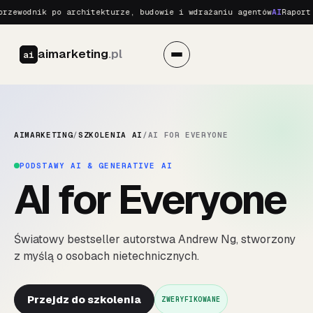
rzewodnik po architekturze, budowie i wdrażaniu agentów
AI
Raport 
aimarketing
.pl
ai
AIMARKETING
/
SZKOLENIA AI
/
AI FOR EVERYONE
PODSTAWY AI & GENERATIVE AI
AI for Everyone
Światowy bestseller autorstwa Andrew Ng, stworzony
z myślą o osobach nietechnicznych.
Przejdz do szkolenia
ZWERYFIKOWANE