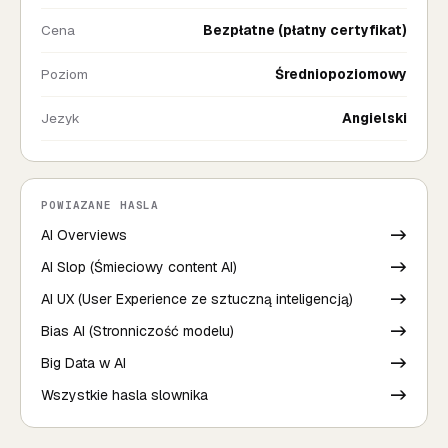
Cena
Bezpłatne (płatny certyfikat)
Poziom
Średniopoziomowy
Jezyk
Angielski
POWIAZANE HASLA
AI Overviews
->
AI Slop (Śmieciowy content AI)
->
AI UX (User Experience ze sztuczną inteligencją)
->
Bias AI (Stronniczość modelu)
->
Big Data w AI
->
Wszystkie hasla slownika
->