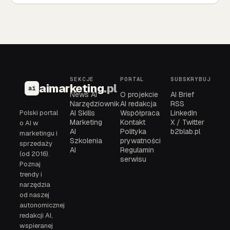
SEKCJE
PORTAL
SUBSKRYBUJ
aimarketing
.pl
ai
News AI
O projekcie
AI Brief
Narzędziownik
AI redakcja
RSS
Polski portal
AI Skills
Współpraca
LinkedIn
Marketing
Kontakt
X / Twitter
o AI w
AI
Polityka
b2blab.pl
marketingu i
Szkolenia
prywatności
sprzedaży
AI
Regulamin
(od 2016).
serwisu
Poznaj
trendy i
narzędzia
od naszej
autonomicznej
redakcji AI,
wspieranej