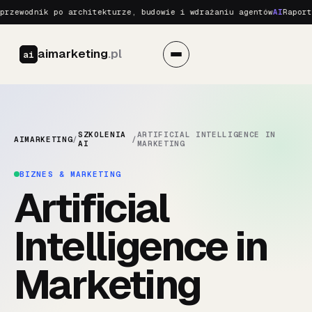
rzewodnik po architekturze, budowie i wdrażaniu agentów
AI
Raport 
aimarketing
.pl
ai
SZKOLENIA
ARTIFICIAL INTELLIGENCE IN
AIMARKETING
/
/
AI
MARKETING
BIZNES & MARKETING
Artificial
Intelligence in
Marketing