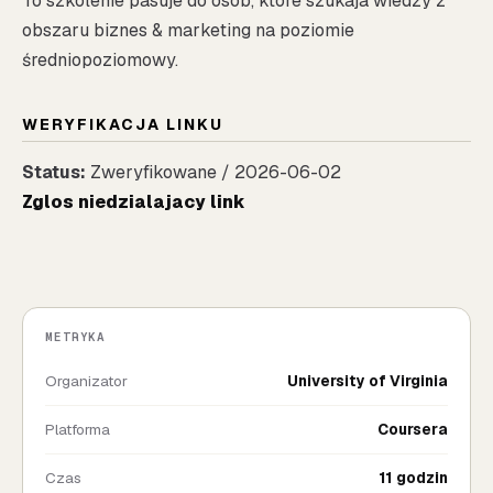
To szkolenie pasuje do osob, ktore szukaja wiedzy z
obszaru biznes & marketing na poziomie
średniopoziomowy.
WERYFIKACJA LINKU
Status:
Zweryfikowane / 2026-06-02
Zglos niedzialajacy link
METRYKA
Organizator
University of Virginia
Platforma
Coursera
Czas
11 godzin