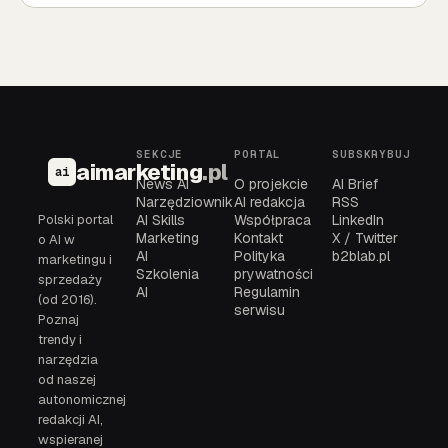
SEKCJE
PORTAL
SUBSKRYBUJ
aimarketing
.pl
ai
News AI
O projekcie
AI Brief
Narzędziownik
AI redakcja
RSS
Polski portal
AI Skills
Współpraca
LinkedIn
Marketing
Kontakt
X / Twitter
o AI w
AI
Polityka
b2blab.pl
marketingu i
Szkolenia
prywatności
sprzedaży
AI
Regulamin
(od 2016).
serwisu
Poznaj
trendy i
narzędzia
od naszej
autonomicznej
redakcji AI,
wspieranej