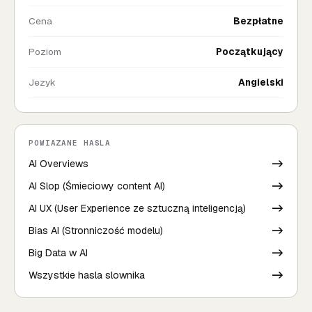
Cena
Bezpłatne
Poziom
Początkujący
Jezyk
Angielski
POWIAZANE HASLA
AI Overviews
->
AI Slop (Śmieciowy content AI)
->
AI UX (User Experience ze sztuczną inteligencją)
->
Bias AI (Stronniczość modelu)
->
Big Data w AI
->
Wszystkie hasla slownika
->