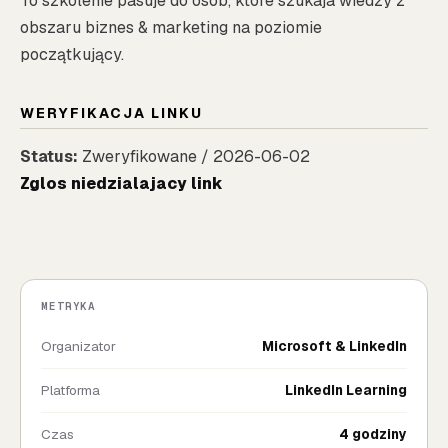
To szkolenie pasuje do osob, ktore szukaja wiedzy z
obszaru biznes & marketing na poziomie
początkujący.
WERYFIKACJA LINKU
Status:
Zweryfikowane / 2026-06-02
Zglos niedzialajacy link
METRYKA
Organizator
Microsoft & LinkedIn
Platforma
LinkedIn Learning
Czas
4 godziny