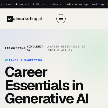
przewodnik po architekturze, budowie i wdrażaniu agentów
AI
Raport
aimarketing
.pl
ai
SZKOLENIA
CAREER ESSENTIALS IN
AIMARKETING
/
/
AI
GENERATIVE AI
BIZNES & MARKETING
Career
Essentials in
Generative AI