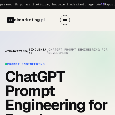
rzewodnik po architekturze, budowie i wdrażaniu agentów
AI
Raport 
aimarketing
.pl
ai
SZKOLENIA
CHATGPT PROMPT ENGINEERING FOR
AIMARKETING
/
/
AI
DEVELOPERS
PROMPT ENGINEERING
ChatGPT
Prompt
Engineering for