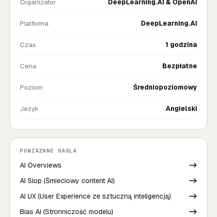
Organizator
DeepLearning.AI & OpenAI
Platforma
DeepLearning.AI
Czas
1 godzina
Cena
Bezpłatne
Poziom
Średniopoziomowy
Jezyk
Angielski
POWIAZANE HASLA
AI Overviews
->
AI Slop (Śmieciowy content AI)
->
AI UX (User Experience ze sztuczną inteligencją)
->
Bias AI (Stronniczość modelu)
->