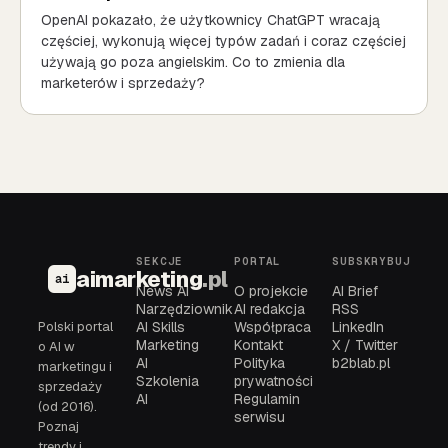
OpenAI pokazało, że użytkownicy ChatGPT wracają
częściej, wykonują więcej typów zadań i coraz częściej
używają go poza angielskim. Co to zmienia dla
marketerów i sprzedaży?
SEKCJE
PORTAL
SUBSKRYBUJ
aimarketing
.pl
ai
News AI
O projekcie
AI Brief
Narzędziownik
AI redakcja
RSS
Polski portal
AI Skills
Współpraca
LinkedIn
Marketing
Kontakt
X / Twitter
o AI w
AI
Polityka
b2blab.pl
marketingu i
Szkolenia
prywatności
sprzedaży
AI
Regulamin
(od 2016).
serwisu
Poznaj
trendy i