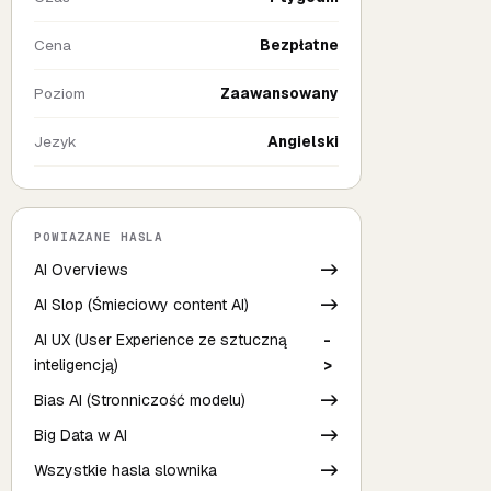
Cena
Bezpłatne
Poziom
Zaawansowany
Jezyk
Angielski
POWIAZANE HASLA
AI Overviews
->
AI Slop (Śmieciowy content AI)
->
AI UX (User Experience ze sztuczną
-
inteligencją)
>
Bias AI (Stronniczość modelu)
->
Big Data w AI
->
Wszystkie hasla slownika
->