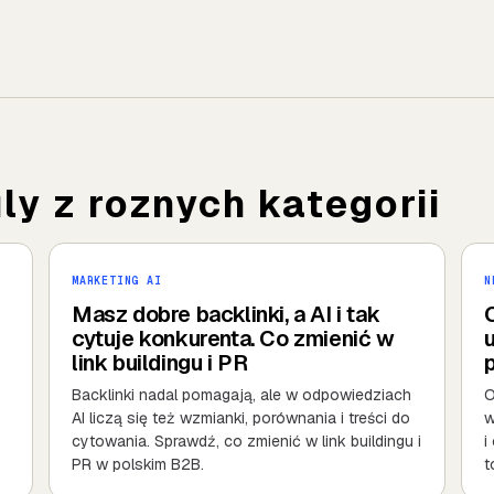
y z roznych kategorii
MARKETING AI
N
Masz dobre backlinki, a AI i tak
cytuje konkurenta. Co zmienić w
u
link buildingu i PR
Backlinki nadal pomagają, ale w odpowiedziach
O
AI liczą się też wzmianki, porównania i treści do
w
cytowania. Sprawdź, co zmienić w link buildingu i
i
PR w polskim B2B.
t