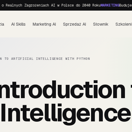
Realnych Zagrożeniach AI w Polsce do 2040 Roku
MARKETING
Budujemy 
ia
AI Skills
Marketing AI
Sprzedaż AI
Słownik
Szkoleni
N TO ARTIFICIAL INTELLIGENCE WITH PYTHON
ntroduction 
l Intelligenc