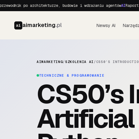
ewodnik po architekturze, budowie i wdrażaniu agentów
AI
Raport o 
aimarketing
.pl
Newsy AI
Narzędz
ai
AIMARKETING
/
SZKOLENIA AI
/
CS50’S INTRODUCTIO
TECHNICZNE & PROGRAMOWANIE
CS50’s I
Artificia