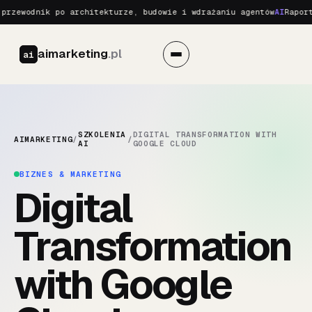
rzewodnik po architekturze, budowie i wdrażaniu agentów
AI
Raport 
aimarketing
.pl
ai
SZKOLENIA
DIGITAL TRANSFORMATION WITH
AIMARKETING
/
/
AI
GOOGLE CLOUD
BIZNES & MARKETING
Digital
Transformation
with Google