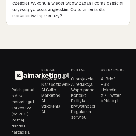
częściej, wykonują więcej typów zadań i coraz częściej
używają go poza angielskim. Co to zmienia dla
marketerów i sprzedaży?
SEKCJE
PORTAL
SUBSKRYBUJ
aimarketing
.pl
ai
News AI
O projekcie
AI Brief
Narzędziownik
AI redakcja
RSS
Polski portal
AI Skills
Współpraca
LinkedIn
Marketing
Kontakt
X / Twitter
o AI w
AI
Polityka
b2blab.pl
marketingu i
Szkolenia
prywatności
sprzedaży
AI
Regulamin
(od 2016).
serwisu
Poznaj
trendy i
narzędzia