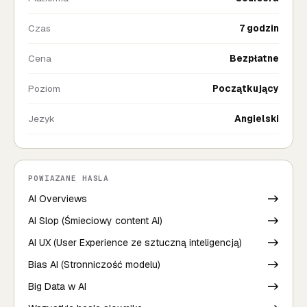
Czas
7 godzin
Cena
Bezpłatne
Poziom
Początkujący
Jezyk
Angielski
POWIAZANE HASLA
AI Overviews
->
AI Slop (Śmieciowy content AI)
->
AI UX (User Experience ze sztuczną inteligencją)
->
Bias AI (Stronniczość modelu)
->
Big Data w AI
->