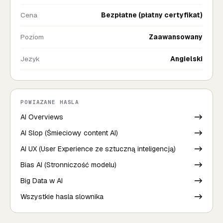
Cena
Bezpłatne (płatny certyfikat)
Poziom
Zaawansowany
Jezyk
Angielski
POWIAZANE HASLA
AI Overviews
->
AI Slop (Śmieciowy content AI)
->
AI UX (User Experience ze sztuczną inteligencją)
->
Bias AI (Stronniczość modelu)
->
Big Data w AI
->
Wszystkie hasla slownika
->