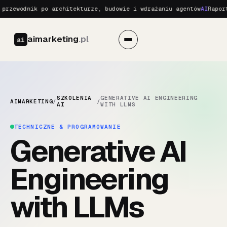
przewodnik po architekturze, budowie i wdrażaniu agentów
AI
Raport
aimarketing
.pl
ai
SZKOLENIA
GENERATIVE AI ENGINEERING
AIMARKETING
/
/
AI
WITH LLMS
TECHNICZNE & PROGRAMOWANIE
Generative AI
Engineering
with LLMs