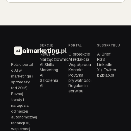
SEKCJE
PORTAL
SUBSKRYBUJ
aimarketing
.pl
ai
News AI
O projekcie
AI Brief
Narzędziownik
AI redakcja
RSS
Polski portal
AI Skills
Współpraca
LinkedIn
Marketing
Kontakt
X / Twitter
o AI w
AI
Polityka
b2blab.pl
marketingu i
Szkolenia
prywatności
sprzedaży
AI
Regulamin
(od 2016).
serwisu
Poznaj
trendy i
narzędzia
od naszej
autonomicznej
redakcji AI,
wspieranej