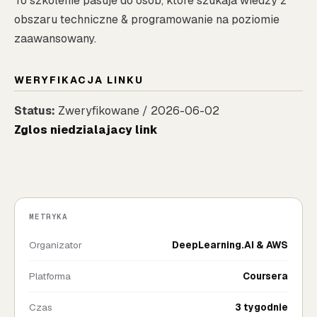
To szkolenie pasuje do osob, ktore szukaja wiedzy z
obszaru techniczne & programowanie na poziomie
zaawansowany.
WERYFIKACJA LINKU
Status:
Zweryfikowane / 2026-06-02
Zglos niedzialajacy link
METRYKA
Organizator
DeepLearning.AI & AWS
Platforma
Coursera
Czas
3 tygodnie