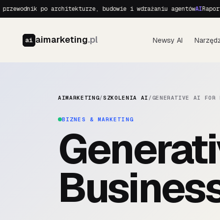
rzewodnik po architekturze, budowie i wdrażaniu agentów
AI
Raport 
aimarketing
.pl
Newsy AI
Narzędz
ai
AIMARKETING
/
SZKOLENIA AI
/
GENERATIVE AI FOR 
BIZNES & MARKETING
Generati
Business