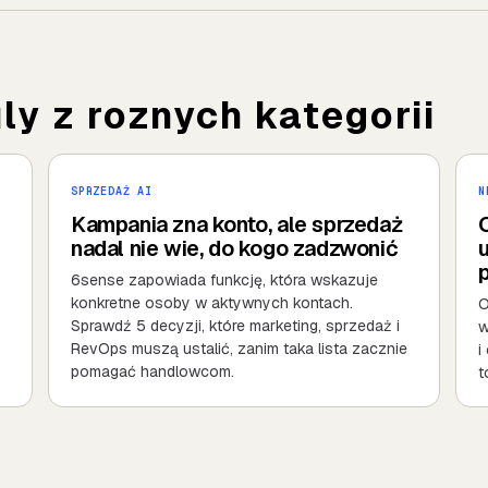
y z roznych kategorii
SPRZEDAŻ AI
N
Kampania zna konto, ale sprzedaż
nadal nie wie, do kogo zadzwonić
u
6sense zapowiada funkcję, która wskazuje
konkretne osoby w aktywnych kontach.
O
Sprawdź 5 decyzji, które marketing, sprzedaż i
w
RevOps muszą ustalić, zanim taka lista zacznie
i
pomagać handlowcom.
t