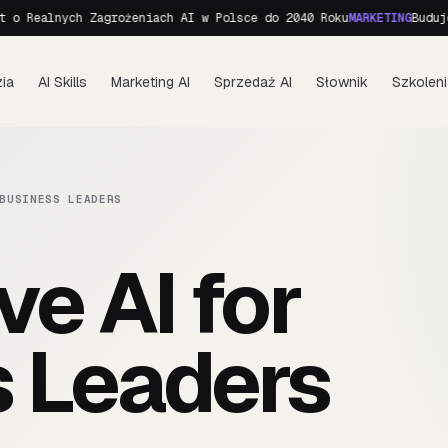
o Realnych Zagrożeniach AI w Polsce do 2040 Roku
MARKETING
Budujem
ia
AI Skills
Marketing AI
Sprzedaż AI
Słownik
Szkoleni
BUSINESS LEADERS
ve AI for
 Leaders