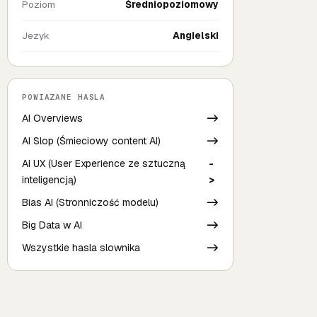
Poziom
Średniopoziomowy
Jezyk
Angielski
POWIAZANE HASLA
AI Overviews
->
AI Slop (Śmieciowy content AI)
->
AI UX (User Experience ze sztuczną
-
inteligencją)
>
Bias AI (Stronniczość modelu)
->
Big Data w AI
->
Wszystkie hasla slownika
->