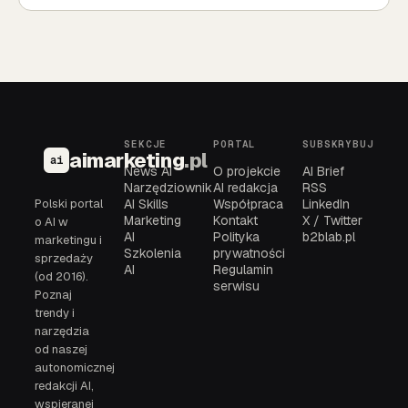
SEKCJE
PORTAL
SUBSKRYBUJ
aimarketing
.pl
ai
News AI
O projekcie
AI Brief
Narzędziownik
AI redakcja
RSS
Polski portal
AI Skills
Współpraca
LinkedIn
Marketing
Kontakt
X / Twitter
o AI w
AI
Polityka
b2blab.pl
marketingu i
Szkolenia
prywatności
sprzedaży
AI
Regulamin
(od 2016).
serwisu
Poznaj
trendy i
narzędzia
od naszej
autonomicznej
redakcji AI,
wspieranej