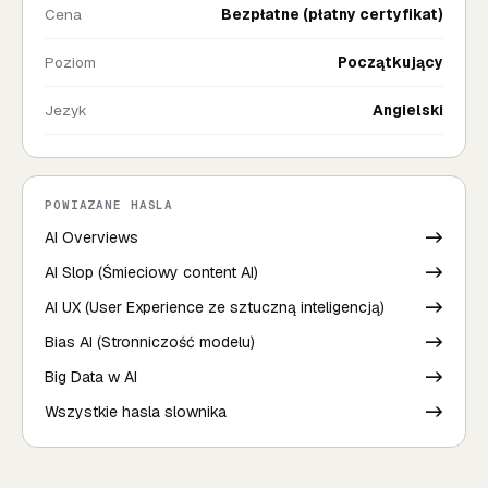
Cena
Bezpłatne (płatny certyfikat)
Poziom
Początkujący
Jezyk
Angielski
POWIAZANE HASLA
AI Overviews
->
AI Slop (Śmieciowy content AI)
->
AI UX (User Experience ze sztuczną inteligencją)
->
Bias AI (Stronniczość modelu)
->
Big Data w AI
->
Wszystkie hasla slownika
->