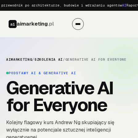
przewodnik po architekturze, budowie i wdrażaniu agentów
AI
Raport
aimarketing
.pl
ai
AIMARKETING
/
SZKOLENIA AI
/
GENERATIVE AI FOR EVERYONE
PODSTAWY AI & GENERATIVE AI
Generative AI
for Everyone
Kolejny flagowy kurs Andrew Ng skupiający się
wyłącznie na potencjale sztucznej inteligencji
generatywnej.