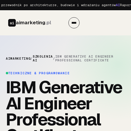
przewodnik po architekturze, budowie i wdrażaniu agentów
AI
Raport
aimarketing
.pl
ai
SZKOLENIA
IBM GENERATIVE AI ENGINEER
AIMARKETING
/
/
AI
PROFESSIONAL CERTIFICATE
TECHNICZNE & PROGRAMOWANIE
IBM Generative
AI Engineer
Professional