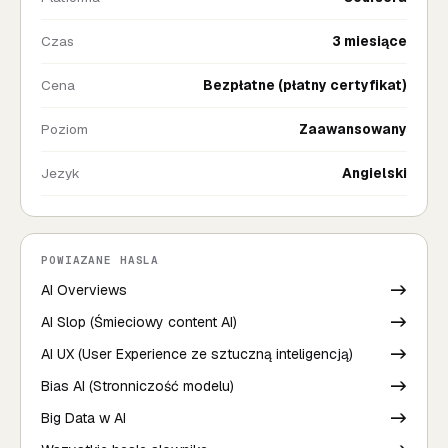
Czas
3 miesiące
Cena
Bezpłatne (płatny certyfikat)
Poziom
Zaawansowany
Jezyk
Angielski
POWIAZANE HASLA
AI Overviews
->
AI Slop (Śmieciowy content AI)
->
AI UX (User Experience ze sztuczną inteligencją)
->
Bias AI (Stronniczość modelu)
->
Big Data w AI
->