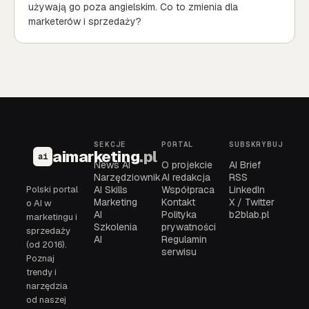
używają go poza angielskim. Co to zmienia dla
marketerów i sprzedaży?
SEKCJE
PORTAL
SUBSKRYBUJ
aimarketing
.pl
ai
News AI
O projekcie
AI Brief
Narzędziownik
AI redakcja
RSS
Polski portal
AI Skills
Współpraca
LinkedIn
Marketing
Kontakt
X / Twitter
o AI w
AI
Polityka
b2blab.pl
marketingu i
Szkolenia
prywatności
sprzedaży
AI
Regulamin
(od 2016).
serwisu
Poznaj
trendy i
narzędzia
od naszej