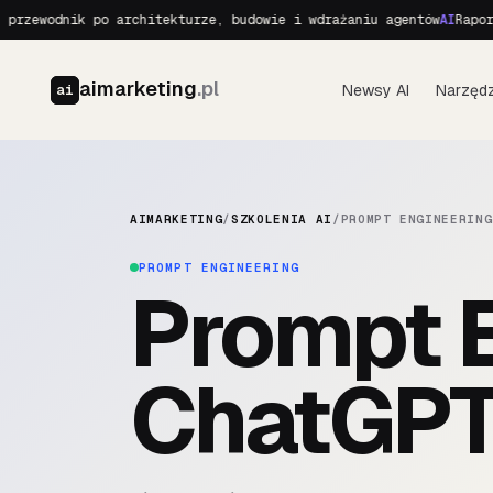
rzewodnik po architekturze, budowie i wdrażaniu agentów
AI
Raport 
aimarketing
.pl
Newsy AI
Narzędz
ai
AIMARKETING
/
SZKOLENIA AI
/
PROMPT ENGINEERING
PROMPT ENGINEERING
Prompt E
ChatGP