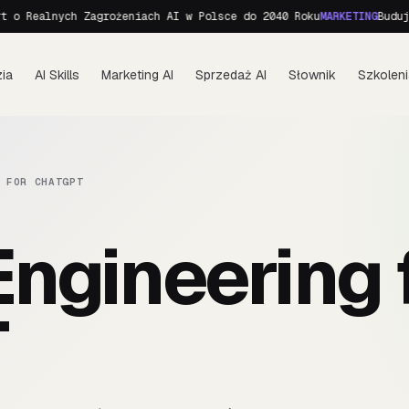
o Realnych Zagrożeniach AI w Polsce do 2040 Roku
MARKETING
Budujem
ia
AI Skills
Marketing AI
Sprzedaż AI
Słownik
Szkoleni
 FOR CHATGPT
ngineering 
T