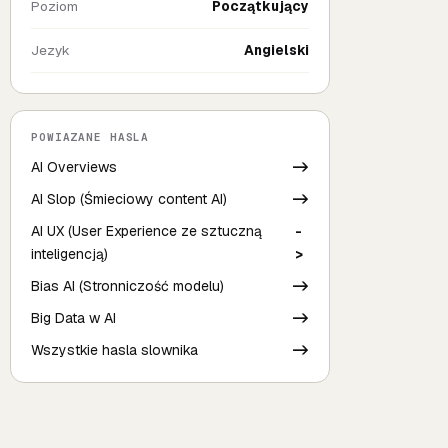
Poziom
Początkujący
Jezyk
Angielski
POWIAZANE HASLA
AI Overviews
->
AI Slop (Śmieciowy content AI)
->
AI UX (User Experience ze sztuczną
-
inteligencją)
>
Bias AI (Stronniczość modelu)
->
Big Data w AI
->
Wszystkie hasla slownika
->