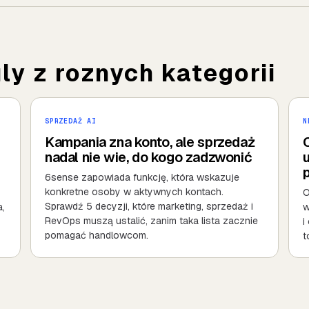
y z roznych kategorii
SPRZEDAŻ AI
N
Kampania zna konto, ale sprzedaż
nadal nie wie, do kogo zadzwonić
u
6sense zapowiada funkcję, która wskazuje
konkretne osoby w aktywnych kontach.
O
Sprawdź 5 decyzji, które marketing, sprzedaż i
,
w
RevOps muszą ustalić, zanim taka lista zacznie
i
pomagać handlowcom.
t