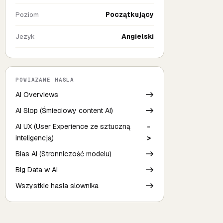
Poziom
Początkujący
Jezyk
Angielski
POWIAZANE HASLA
AI Overviews
->
AI Slop (Śmieciowy content AI)
->
AI UX (User Experience ze sztuczną
-
inteligencją)
>
Bias AI (Stronniczość modelu)
->
Big Data w AI
->
Wszystkie hasla slownika
->