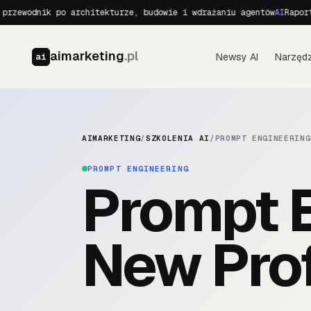
zewodnik po architekturze, budowie i wdrażaniu agentów
AI
Raport o
aimarketing
.pl
Newsy AI
Narzędz
ai
AIMARKETING
/
SZKOLENIA AI
/
PROMPT ENGINEERING
PROMPT ENGINEERING
Prompt E
New Prof