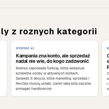
y z roznych kategorii
SPRZEDAŻ AI
N
Kampania zna konto, ale sprzedaż
nadal nie wie, do kogo zadzwonić
u
6sense zapowiada funkcję, która wskazuje
konkretne osoby w aktywnych kontach.
O
Sprawdź 5 decyzji, które marketing, sprzedaż i
w
RevOps muszą ustalić, zanim taka lista zacznie
i
pomagać handlowcom.
t