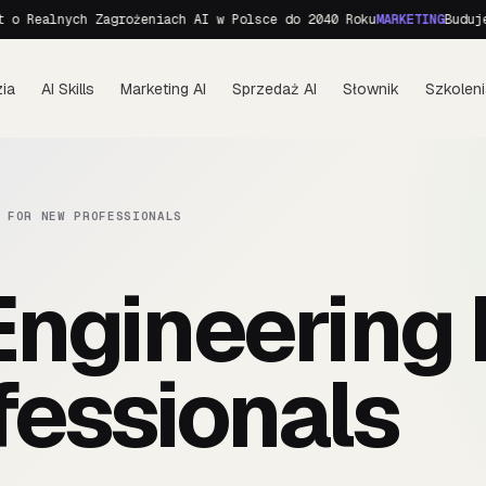
 Realnych Zagrożeniach AI w Polsce do 2040 Roku
MARKETING
Budujemy
ia
AI Skills
Marketing AI
Sprzedaż AI
Słownik
Szkoleni
 FOR NEW PROFESSIONALS
ngineering 
essionals