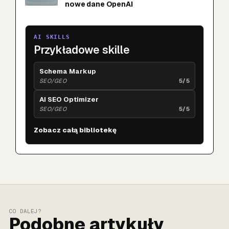
nowe dane OpenAI
AI SKILLS
Przykładowe skille
Schema Markup
SEO/GEO
5/5
AI SEO Optimizer
SEO/GEO
5/5
Zobacz całą bibliotekę
CO DALEJ?
Podobne artykuły