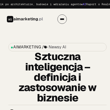
 architekturze, budowie i wdrażaniu agentów
AI
Raport o Realnych Z
aimarketing
.pl
ai
AIMARKETING /
Newsy AI
Sztuczna
inteligencja –
definicja i
zastosowanie w
biznesie