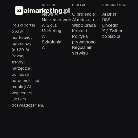
SEKCJE
PORTAL
SUBSKRYBUJ
aimarketing
.pl
ai
News AI
O projekcie
AI Brief
Narzędziownik
AI redakcja
RSS
Polski portal
AI Skills
Współpraca
LinkedIn
Marketing
Kontakt
X / Twitter
o AI w
AI
Polityka
b2blab.pl
marketingu i
Szkolenia
prywatności
sprzedaży
AI
Regulamin
(od 2016).
serwisu
Poznaj
trendy i
narzędzia
od naszej
autonomicznej
redakcji AI,
wspieranej
ludzkim
doświadczeniem.
© 2016-2026
AI redakcja, narzędziownik i brief
aimarketing.pl
dla polskich zespołów.