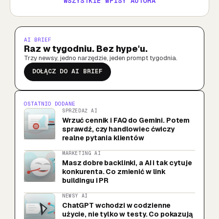
WSZYSTKIE WPISY AUTORA
AI BRIEF
Raz w tygodniu. Bez hype'u.
Trzy newsy, jedno narzędzie, jeden prompt tygodnia.
DOŁĄCZ DO AI BRIEF
OSTATNIO DODANE
SPRZEDAŻ AI
Wrzuć cennik i FAQ do Gemini. Potem
sprawdź, czy handlowiec ćwiczy
realne pytania klientów
MARKETING AI
Masz dobre backlinki, a AI i tak cytuje
konkurenta. Co zmienić w link
buildingu i PR
NEWSY AI
ChatGPT wchodzi w codzienne
użycie, nie tylko w testy. Co pokazują