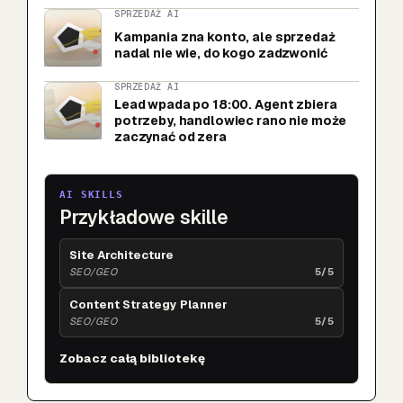
SPRZEDAŻ AI
Kampania zna konto, ale sprzedaż
nadal nie wie, do kogo zadzwonić
SPRZEDAŻ AI
Lead wpada po 18:00. Agent zbiera
potrzeby, handlowiec rano nie może
zaczynać od zera
AI SKILLS
Przykładowe skille
Site Architecture
SEO/GEO
5/5
Content Strategy Planner
SEO/GEO
5/5
Zobacz całą bibliotekę