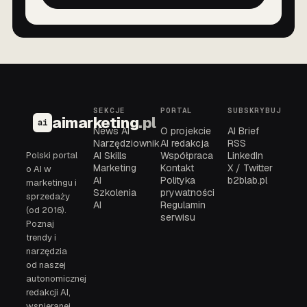
SEKCJE
PORTAL
SUBSKRYBUJ
aimarketing
.pl
ai
News AI
O projekcie
AI Brief
Narzędziownik
AI redakcja
RSS
Polski portal
AI Skills
Współpraca
LinkedIn
Marketing
Kontakt
X / Twitter
o AI w
AI
Polityka
b2blab.pl
marketingu i
Szkolenia
prywatności
sprzedaży
AI
Regulamin
(od 2016).
serwisu
Poznaj
trendy i
narzędzia
od naszej
autonomicznej
redakcji AI,
wspieranej