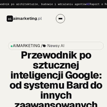
ik po architekturze, budowie i wdrażaniu agentów
AI
Raport o Realn
aimarketing
.pl
ai
AIMARKETING /
Newsy AI
Przewodnik po
sztucznej
inteligencji Google:
od systemu Bard do
innych
zaawansowanych