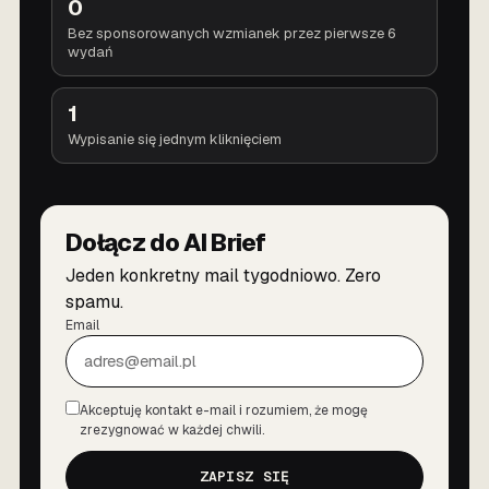
0
Bez sponsorowanych wzmianek przez pierwsze 6
wydań
1
Wypisanie się jednym kliknięciem
Dołącz do AI Brief
Jeden konkretny mail tygodniowo. Zero
spamu.
Email
Akceptuję kontakt e-mail i rozumiem, że mogę
Zgoda
zrezygnować w każdej chwili.
ZAPISZ SIĘ