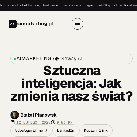
architekturze, budowie i wdrażaniu agentów
AI
Raport o Realnych Za
aimarketing
.pl
ai
AIMARKETING /
Newsy AI
Sztuczna
inteligencja: Jak
zmienia nasz świat?
Błażej Pianowski
12 LUTEGO, 2025
9:53 PM
Udostępnij na X
LinkedIn
Kopiuj link