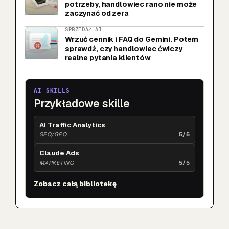
potrzeby, handlowiec rano nie może
zaczynać od zera
SPRZEDAŻ AI
Wrzuć cennik i FAQ do Gemini. Potem
sprawdź, czy handlowiec ćwiczy
realne pytania klientów
AI SKILLS
Przykładowe skille
AI Traffic Analytics
SEO/GEO
5/5
Claude Ads
MARKETING
5/5
Zobacz całą bibliotekę