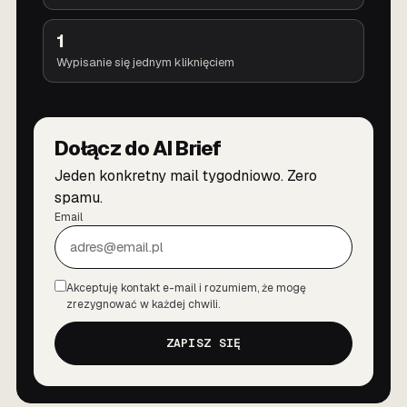
1
Wypisanie się jednym kliknięciem
Dołącz do AI Brief
Jeden konkretny mail tygodniowo. Zero
spamu.
Email
Akceptuję kontakt e-mail i rozumiem, że mogę
Zgoda
zrezygnować w każdej chwili.
ZAPISZ SIĘ