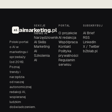
SEKCJE
PORTAL
SUBSKRYBUJ
aimarketing
.pl
ai
News AI
O projekcie
AI Brief
Narzędziownik
AI redakcja
RSS
Polski portal
AI Skills
Współpraca
LinkedIn
Marketing
Kontakt
X / Twitter
o AI w
AI
Polityka
b2blab.pl
marketingu i
Szkolenia
prywatności
sprzedaży
AI
Regulamin
(od 2016).
serwisu
Poznaj
trendy i
narzędzia
od naszej
autonomicznej
redakcji AI,
wspieranej
ludzkim
doświadczeniem.