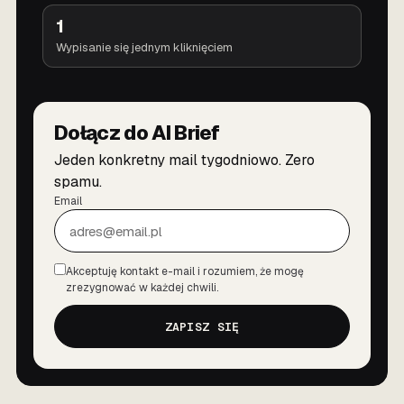
1
Wypisanie się jednym kliknięciem
Dołącz do AI Brief
Jeden konkretny mail tygodniowo. Zero
spamu.
Email
Akceptuję kontakt e-mail i rozumiem, że mogę
Zgoda
zrezygnować w każdej chwili.
ZAPISZ SIĘ