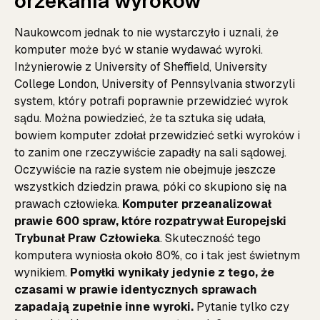
orzekania wyroków
Naukowcom jednak to nie wystarczyło i uznali, że
komputer może być w stanie wydawać wyroki.
Inżynierowie z University of Sheffield, University
College London, University of Pennsylvania stworzyli
system, który potrafi poprawnie przewidzieć wyrok
sądu. Można powiedzieć, że ta sztuka się udała,
bowiem komputer zdołał przewidzieć setki wyroków i
to zanim one rzeczywiście zapadły na sali sądowej.
Oczywiście na razie system nie obejmuje jeszcze
wszystkich dziedzin prawa, póki co skupiono się na
prawach człowieka.
Komputer przeanalizował
prawie 600 spraw, które rozpatrywał Europejski
Trybunał Praw Człowieka
. Skuteczność tego
komputera wyniosła około 80%, co i tak jest świetnym
wynikiem.
Pomyłki wynikały jedynie z tego, że
czasami w prawie identycznych sprawach
zapadają zupełnie inne wyroki.
Pytanie tylko czy