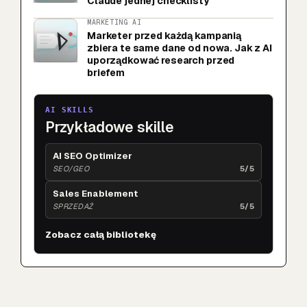
Claude jednej checklisty
MARKETING AI
Marketer przed każdą kampanią
zbiera te same dane od nowa. Jak z AI
uporządkować research przed
briefem
AI SKILLS
Przykładowe skille
AI SEO Optimizer
SEO/GEO
5/5
Sales Enablement
SPRZEDAŻ
5/5
Zobacz całą bibliotekę