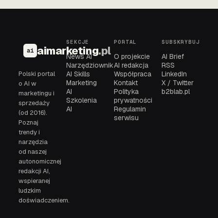
SEKCJE
PORTAL
SUBSKRYBUJ
aimarketing
.pl
ai
News AI
O projekcie
AI Brief
Narzędziownik
AI redakcja
RSS
Polski portal
AI Skills
Współpraca
LinkedIn
Marketing
Kontakt
X / Twitter
o AI w
AI
Polityka
b2blab.pl
marketingu i
Szkolenia
prywatności
sprzedaży
AI
Regulamin
(od 2016).
serwisu
Poznaj
trendy i
narzędzia
od naszej
autonomicznej
redakcji AI,
wspieranej
ludzkim
doświadczeniem.