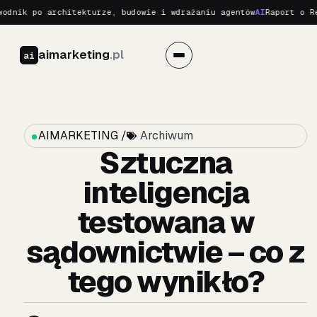
nik po architekturze, budowie i wdrażaniu agentów
AI
Raport o Real
aimarketing
.pl
ai
AIMARKETING /
Archiwum
Sztuczna
inteligencja
testowana w
sądownictwie – co z
tego wynikło?