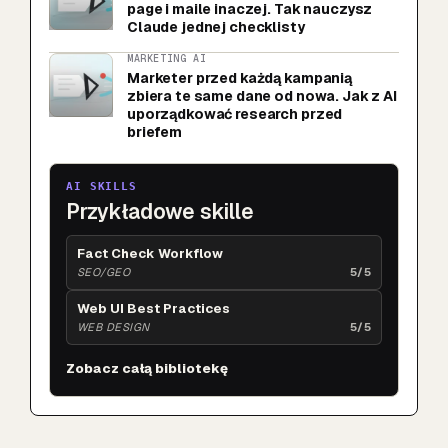
page i maile inaczej. Tak nauczysz
Claude jednej checklisty
MARKETING AI
Marketer przed każdą kampanią
zbiera te same dane od nowa. Jak z AI
uporządkować research przed
briefem
AI SKILLS
Przykładowe skille
Fact Check Workflow
SEO/GEO
5/5
Web UI Best Practices
WEB DESIGN
5/5
Zobacz całą bibliotekę