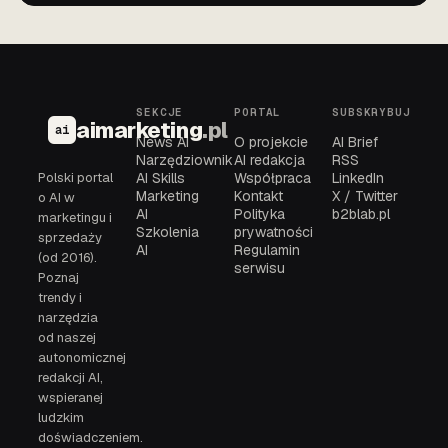
SEKCJE
PORTAL
SUBSKRYBUJ
aimarketing
.pl
ai
News AI
O projekcie
AI Brief
Narzędziownik
AI redakcja
RSS
Polski portal
AI Skills
Współpraca
LinkedIn
Marketing
Kontakt
X / Twitter
o AI w
AI
Polityka
b2blab.pl
marketingu i
Szkolenia
prywatności
sprzedaży
AI
Regulamin
(od 2016).
serwisu
Poznaj
trendy i
narzędzia
od naszej
autonomicznej
redakcji AI,
wspieranej
ludzkim
doświadczeniem.