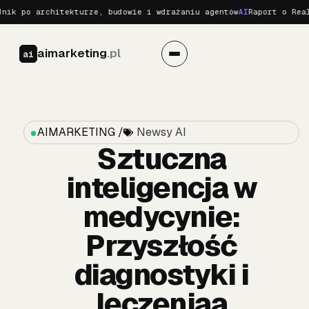
 po architekturze, budowie i wdrażaniu agentów
AI
Raport o Realnyc
aimarketing
.pl
ai
AIMARKETING /
Newsy AI
Sztuczna
inteligencja w
medycynie:
Przyszłość
diagnostyki i
leczeniaa