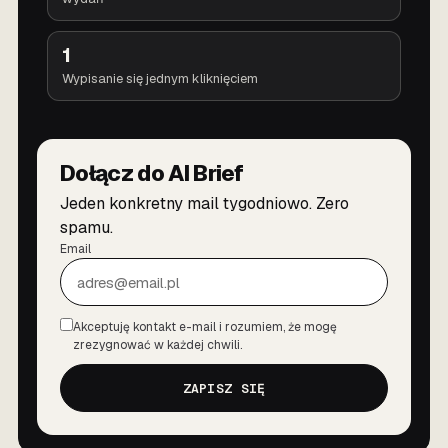
1
Wypisanie się jednym kliknięciem
Dołącz do AI Brief
Jeden konkretny mail tygodniowo. Zero
spamu.
Email
Akceptuję kontakt e-mail i rozumiem, że mogę
Zgoda
zrezygnować w każdej chwili.
ZAPISZ SIĘ