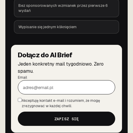
Bez sponsorowanych wzmianek przez pierwsze 6
wydań
Wypisanie się jednym kliknięciem
Dołącz do AI Brief
Jeden konkretny mail tygodniowo. Zero
spamu.
Email
Akceptuję kontakt e-mail i rozumiem, że mogę
Zgoda
zrezygnować w każdej chwili.
ZAPISZ SIĘ