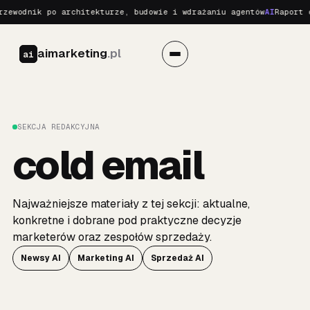
ewodnik po architekturze, budowie i wdrażaniu agentów
AI
Raport o 
aimarketing
.pl
ai
SEKCJA REDAKCYJNA
cold email
Najważniejsze materiały z tej sekcji: aktualne,
konkretne i dobrane pod praktyczne decyzje
marketerów oraz zespołów sprzedaży.
Newsy AI
Marketing AI
Sprzedaż AI