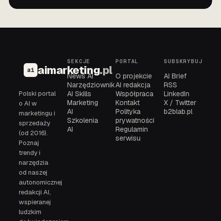
SEKCJE
PORTAL
SUBSKRYBUJ
aimarketing
.pl
ai
News AI
O projekcie
AI Brief
Narzędziownik
AI redakcja
RSS
Polski portal
AI Skills
Współpraca
LinkedIn
Marketing
Kontakt
X / Twitter
o AI w
AI
Polityka
b2blab.pl
marketingu i
Szkolenia
prywatności
sprzedaży
AI
Regulamin
(od 2016).
serwisu
Poznaj
trendy i
narzędzia
od naszej
autonomicznej
redakcji AI,
wspieranej
ludzkim