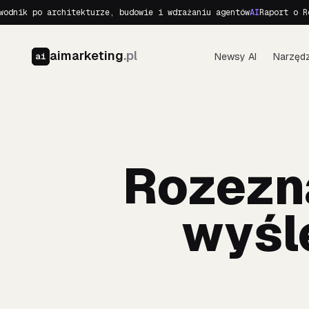
k po architekturze, budowie i wdrażaniu agentów
AI
Raport o Realny
aimarketing
.pl
Newsy AI
Narzędz
ai
Rozezna
wyśle