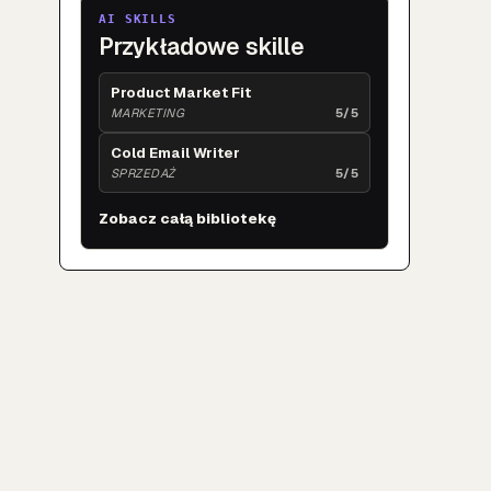
AI SKILLS
Przykładowe skille
Product Market Fit
MARKETING
5/5
Cold Email Writer
SPRZEDAŻ
5/5
Zobacz całą bibliotekę