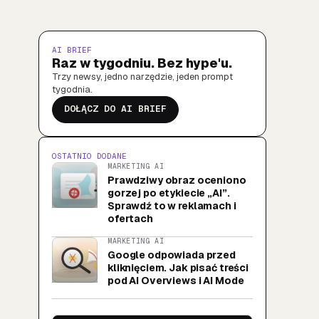
AI BRIEF
Raz w tygodniu. Bez hype'u.
Trzy newsy, jedno narzędzie, jeden prompt
tygodnia.
DOŁĄCZ DO AI BRIEF
OSTATNIO DODANE
MARKETING AI
Prawdziwy obraz oceniono
gorzej po etykiecie „AI”.
Sprawdź to w reklamach i
ofertach
MARKETING AI
Google odpowiada przed
kliknięciem. Jak pisać treści
pod AI Overviews i AI Mode