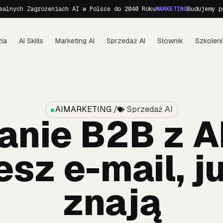
ch Zagrożeniach AI w Polsce do 2040 Roku
MARKETING
Budujemy person
ia
AI Skills
Marketing AI
Sprzedaż AI
Słownik
Szkoleni
AIMARKETING /
Sprzedaż AI
nie B2B z A
sz e-mail, j
znają