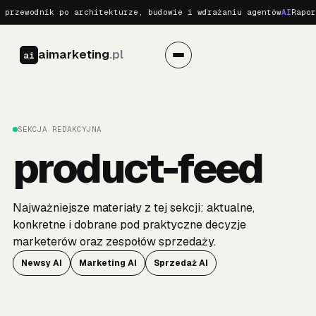
 przewodnik po architekturze, budowie i wdrażaniu agentów
AI
Rapor
aimarketing
.pl
ai
SEKCJA REDAKCYJNA
product-feed
Najważniejsze materiały z tej sekcji: aktualne,
konkretne i dobrane pod praktyczne decyzje
marketerów oraz zespołów sprzedaży.
Newsy AI
Marketing AI
Sprzedaż AI