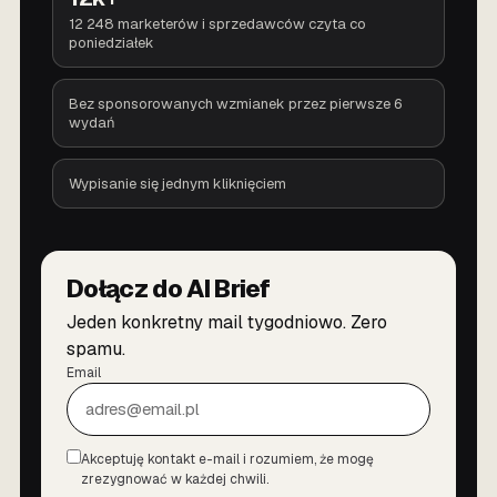
12 248 marketerów i sprzedawców czyta co
poniedziałek
Bez sponsorowanych wzmianek przez pierwsze 6
wydań
Wypisanie się jednym kliknięciem
Dołącz do AI Brief
Jeden konkretny mail tygodniowo. Zero
spamu.
Email
Akceptuję kontakt e-mail i rozumiem, że mogę
Zgoda
zrezygnować w każdej chwili.