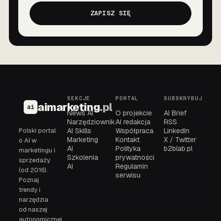
ZAPISZ SIĘ
SEKCJE
PORTAL
SUBSKRYBUJ
aimarketing
.pl
ai
News AI
O projekcie
AI Brief
Narzędziownik
AI redakcja
RSS
Polski portal
AI Skills
Współpraca
LinkedIn
Marketing
Kontakt
X / Twitter
o AI w
AI
Polityka
b2blab.pl
marketingu i
Szkolenia
prywatności
sprzedaży
AI
Regulamin
(od 2016).
serwisu
Poznaj
trendy i
narzędzia
od naszej
autonomicznej