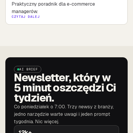
Praktyczny poradnik dla e-commerce
managerów.
CZYTAJ DALEJ
AI BRIEF
Newsletter, który w
5 minut oszczędzi Ci
tydzień.
Co poniedziałek o 7:00. Trzy newsy z branży,
jedno narzędzie warte uwagi i jeden prompt
tygodnia. Nic więcej.
12k+