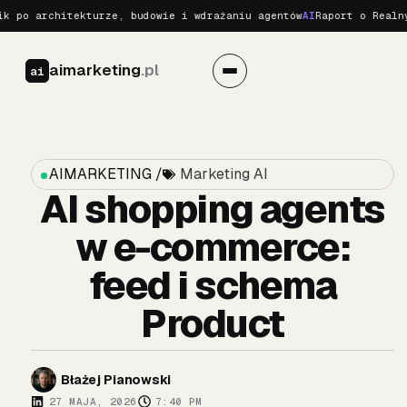
o architekturze, budowie i wdrażaniu agentów
AI
Raport o Realnych 
aimarketing
.pl
ai
AIMARKETING /
Marketing AI
AI shopping agents
w e-commerce:
feed i schema
Product
Błażej Pianowski
27 MAJA, 2026
7:40 PM