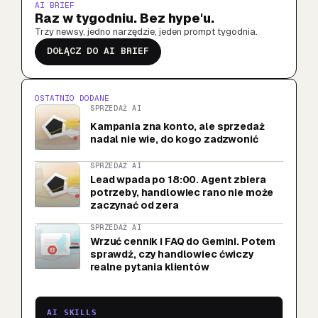
AI BRIEF
Raz w tygodniu. Bez hype'u.
Trzy newsy, jedno narzędzie, jeden prompt tygodnia.
DOŁĄCZ DO AI BRIEF
OSTATNIO DODANE
SPRZEDAŻ AI
Kampania zna konto, ale sprzedaż
nadal nie wie, do kogo zadzwonić
SPRZEDAŻ AI
Lead wpada po 18:00. Agent zbiera
potrzeby, handlowiec rano nie może
zaczynać od zera
SPRZEDAŻ AI
Wrzuć cennik i FAQ do Gemini. Potem
sprawdź, czy handlowiec ćwiczy
realne pytania klientów
AI SKILLS