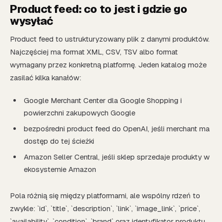
Product feed: co to jest i gdzie go
wysyłać
Product feed to ustrukturyzowany plik z danymi produktów.
Najczęściej ma format XML, CSV, TSV albo format
wymagany przez konkretną platformę. Jeden katalog może
zasilać kilka kanałów:
Google Merchant Center dla Google Shopping i
powierzchni zakupowych Google
bezpośredni product feed do OpenAI, jeśli merchant ma
dostęp do tej ścieżki
Amazon Seller Central, jeśli sklep sprzedaje produkty w
ekosystemie Amazon
Pola różnią się między platformami, ale wspólny rdzeń to
zwykle: `id`, `title`, `description`, `link`, `image_link`, `price`,
`availability`, `condition`, `brand` oraz identyfikator produktu,