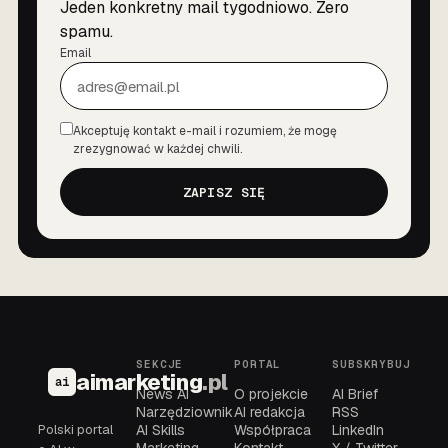
Jeden konkretny mail tygodniowo. Zero
spamu.
Email
Akceptuję kontakt e-mail i rozumiem, że mogę
Zgoda
zrezygnować w każdej chwili.
ZAPISZ SIĘ
SEKCJE
PORTAL
SUBSKRYBUJ
aimarketing
.pl
ai
News AI
O projekcie
AI Brief
Narzędziownik
AI redakcja
RSS
Polski portal
AI Skills
Współpraca
LinkedIn