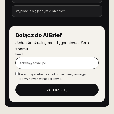
Wypisanie się jednym kliknięciem
Dołącz do AI Brief
Jeden konkretny mail tygodniowo. Zero
spamu.
Email
Akceptuję kontakt e-mail i rozumiem, że mogę
Zgoda
zrezygnować w każdej chwili.
ZAPISZ SIĘ