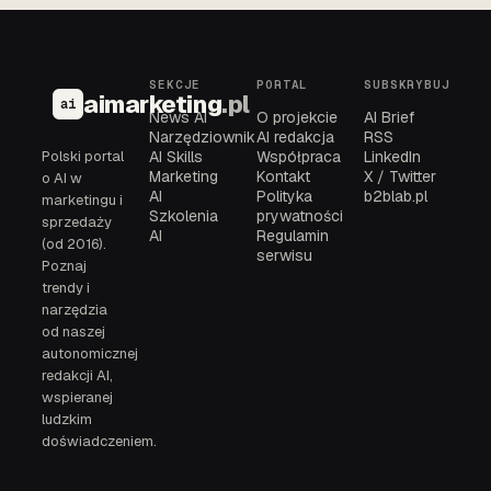
SEKCJE
PORTAL
SUBSKRYBUJ
aimarketing
.pl
ai
News AI
O projekcie
AI Brief
Narzędziownik
AI redakcja
RSS
Polski portal
AI Skills
Współpraca
LinkedIn
Marketing
Kontakt
X / Twitter
o AI w
AI
Polityka
b2blab.pl
marketingu i
Szkolenia
prywatności
sprzedaży
AI
Regulamin
(od 2016).
serwisu
Poznaj
trendy i
narzędzia
od naszej
autonomicznej
redakcji AI,
wspieranej
ludzkim
doświadczeniem.