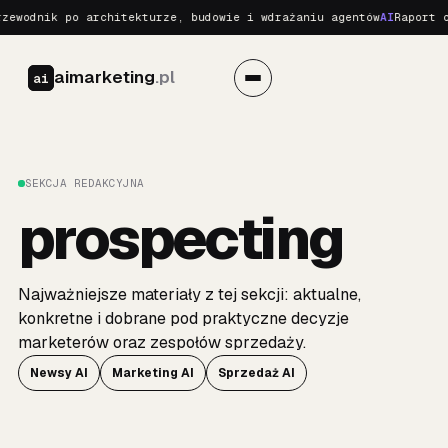
wodnik po architekturze, budowie i wdrażaniu agentów
AI
Raport o R
aimarketing
.pl
ai
SEKCJA REDAKCYJNA
prospecting
Najważniejsze materiały z tej sekcji: aktualne,
konkretne i dobrane pod praktyczne decyzje
marketerów oraz zespołów sprzedaży.
Newsy AI
Marketing AI
Sprzedaż AI