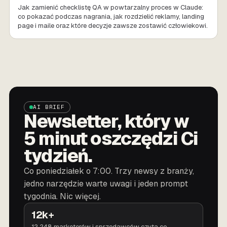
Jak zamienić checklistę QA w powtarzalny proces w Claude:
co pokazać podczas nagrania, jak rozdzielić reklamy, landing
page i maile oraz które decyzje zawsze zostawić człowiekowi.
AI BRIEF
Newsletter, który w
5 minut oszczędzi Ci
tydzień.
Co poniedziałek o 7:00. Trzy newsy z branży,
jedno narzędzie warte uwagi i jeden prompt
tygodnia. Nic więcej.
12k+
12 248 marketerów i sprzedawców czyta co