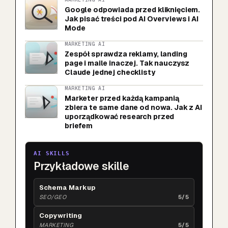
Google odpowiada przed kliknięciem.
Jak pisać treści pod AI Overviews i AI
Mode
MARKETING AI
Zespół sprawdza reklamy, landing
page i maile inaczej. Tak nauczysz
Claude jednej checklisty
MARKETING AI
Marketer przed każdą kampanią
zbiera te same dane od nowa. Jak z AI
uporządkować research przed
briefem
AI SKILLS
Przykładowe skille
Schema Markup
SEO/GEO
5/5
Copywriting
MARKETING
5/5