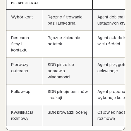
PROSPECTINGU
Wybór kont
Ręczne filtrowanie
Agent dobiera ko
baz i LinkedIna
ustalonych kryte
Research
Ręczne zbieranie
Agent składa kon
firmy i
notatek
wielu źródeł
kontaktu
Pierwszy
SDR pisze lub
Agent przygotowu
outreach
poprawia
sekwencję
wiadomości
Follow-up
SDR pilnuje terminów
Agent proponuje 
i reakcji
wykonuje kolejne 
Kwalifikacja
SDR prowadzi ocenę
Człowiek nadal p
rozmowy
rozmowę