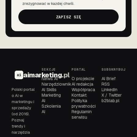
Zgoda
zrezygnować w każdej chwili.
ZAPISZ SIĘ
SEKCJE
PORTAL
SUBSKRYBUJ
aimarketing
.pl
ai
News AI
O projekcie
AI Brief
Narzędziownik
AI redakcja
RSS
Polski portal
AI Skills
Współpraca
LinkedIn
Marketing
Kontakt
X / Twitter
o AI w
AI
Polityka
b2blab.pl
marketingu i
Szkolenia
prywatności
sprzedaży
AI
Regulamin
(od 2016).
serwisu
Poznaj
trendy i
narzędzia