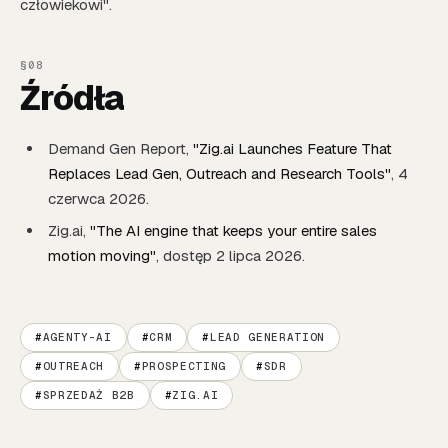
człowiekowi".
Źródła
Demand Gen Report,
"Zig.ai Launches Feature That
Replaces Lead Gen, Outreach and Research Tools"
, 4
czerwca 2026.
Zig.ai,
"The AI engine that keeps your entire sales
motion moving"
, dostęp 2 lipca 2026.
AGENTY-AI
CRM
LEAD GENERATION
OUTREACH
PROSPECTING
SDR
SPRZEDAŻ B2B
ZIG.AI