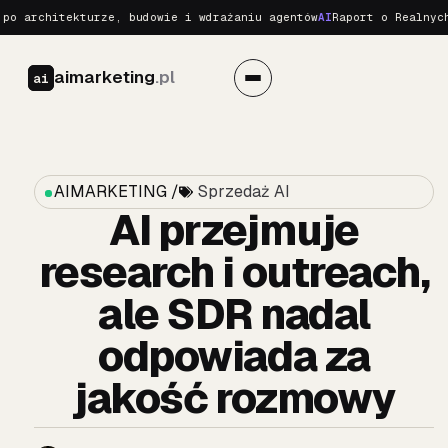
rchitekturze, budowie i wdrażaniu agentów
AI
Raport o Realnych Zag
aimarketing
.pl
ai
AIMARKETING /
Sprzedaż AI
AI przejmuje
research i outreach,
ale SDR nadal
odpowiada za
jakość rozmowy