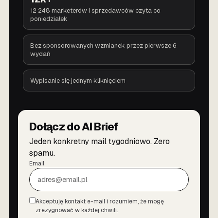
12 248 marketerów i sprzedawców czyta co
poniedziałek
Bez sponsorowanych wzmianek przez pierwsze 6
wydań
Wypisanie się jednym kliknięciem
Dołącz do AI Brief
Jeden konkretny mail tygodniowo. Zero
spamu.
Email
Akceptuję kontakt e-mail i rozumiem, że mogę
Zgoda
zrezygnować w każdej chwili.