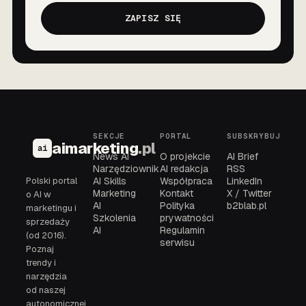
ZAPISZ SIĘ
SEKCJE
PORTAL
SUBSKRYBUJ
aimarketing
.pl
ai
News AI
O projekcie
AI Brief
Narzędziownik
AI redakcja
RSS
Polski portal
AI Skills
Współpraca
LinkedIn
Marketing
Kontakt
X / Twitter
o AI w
AI
Polityka
b2blab.pl
marketingu i
Szkolenia
prywatności
sprzedaży
AI
Regulamin
(od 2016).
serwisu
Poznaj
trendy i
narzędzia
od naszej
autonomicznej