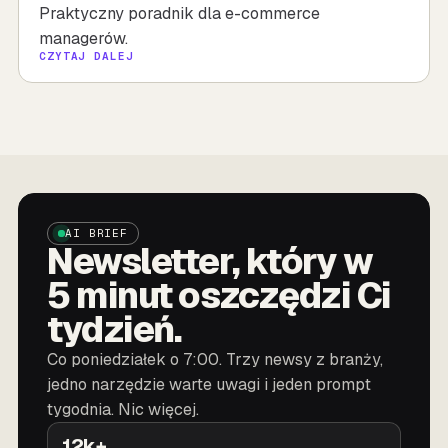
Praktyczny poradnik dla e-commerce
managerów.
CZYTAJ DALEJ
AI BRIEF
Newsletter, który w
5 minut oszczędzi Ci
tydzień.
Co poniedziałek o 7:00. Trzy newsy z branży,
jedno narzędzie warte uwagi i jeden prompt
tygodnia. Nic więcej.
12k+