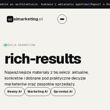
dnik po architekturze, budowie i wdrażaniu agentów
AI
Raport o Rea
aimarketing
.pl
ai
SEKCJA REDAKCYJNA
rich-results
Najważniejsze materiały z tej sekcji: aktualne,
konkretne i dobrane pod praktyczne decyzje
marketerów oraz zespołów sprzedaży.
Newsy AI
Marketing AI
Sprzedaż AI