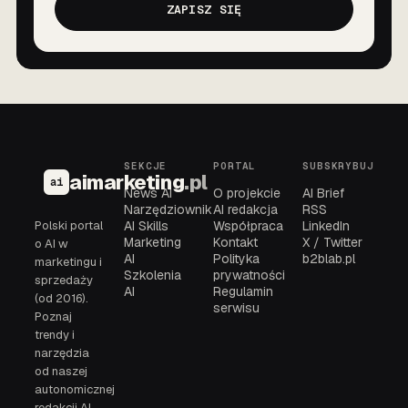
ZAPISZ SIĘ
SEKCJE
PORTAL
SUBSKRYBUJ
aimarketing
.pl
ai
News AI
O projekcie
AI Brief
Narzędziownik
AI redakcja
RSS
Polski portal
AI Skills
Współpraca
LinkedIn
Marketing
Kontakt
X / Twitter
o AI w
AI
Polityka
b2blab.pl
marketingu i
Szkolenia
prywatności
sprzedaży
AI
Regulamin
(od 2016).
serwisu
Poznaj
trendy i
narzędzia
od naszej
autonomicznej
redakcji AI,