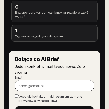
0
Bez sponsorowanych wzmianek przez pierwsze 6
wydań
1
Wypisanie się jednym kliknięciem
Dołącz do AI Brief
Jeden konkretny mail tygodniowo. Zero
spamu.
Email
Akceptuję kontakt e-mail i rozumiem, że mogę
Zgoda
zrezygnować w każdej chwili.