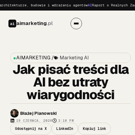
kturze, budowie i wdrażaniu agentów
AI
Raport o Realnych Zagrożeni
aimarketing
.pl
ai
AIMARKETING /
Marketing AI
Jak pisać treści dla
AI bez utraty
wiarygodności
Błażej Pianowski
19 CZERWCA, 2026
3:10 PM
Udostępnij na X
LinkedIn
Kopiuj link