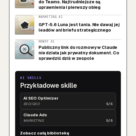
do Teams. Najtrudniejsze są
uprawnienia i pierwszy obieg
MARKETING AI
GPT-5.6 Luna jest tania. Nie dawaj jej
leadów ani briefu strategicznego
NEWSY AI
Publiczny link do rozmowy w Claude
nie działa jak prywatny dokument. Co
sprawdzić dziś w zespole
AI SKILLS
Przykładowe skille
AI SEO Optimizer
SEO/GEO
5/5
Claude Ads
MARKETING
5/5
Zobacz całą bibliotekę