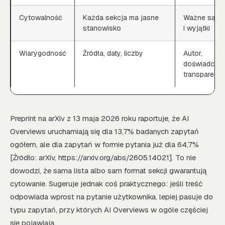
Cytowalność
Każda sekcja ma jasne
Ważne są ni
stanowisko
i wyjątki
Wiarygodność
Źródła, daty, liczby
Autor,
doświadczen
transparent
Preprint na arXiv z 13 maja 2026 roku raportuje, że AI
Overviews uruchamiają się dla 13,7% badanych zapytań
ogółem, ale dla zapytań w formie pytania już dla 64,7%
[Źródło: arXiv, https://arxiv.org/abs/2605.14021]. To nie
dowodzi, że sama lista albo sam format sekcji gwarantują
cytowanie. Sugeruje jednak coś praktycznego: jeśli treść
odpowiada wprost na pytanie użytkownika, lepiej pasuje do
typu zapytań, przy których AI Overviews w ogóle częściej
się pojawiają.