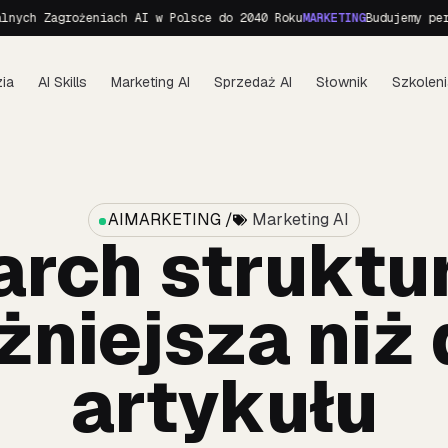
 Zagrożeniach AI w Polsce do 2040 Roku
MARKETING
Budujemy personę 
ia
AI Skills
Marketing AI
Sprzedaż AI
Słownik
Szkoleni
AIMARKETING /
Marketing AI
arch struktur
żniejsza niż
artykułu