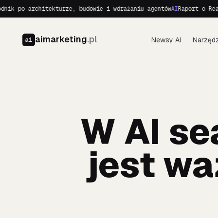
po architekturze, budowie i wdrażaniu agentów
AI
Raport o Realnych
aimarketing
.pl
Newsy AI
Narzędz
ai
W AI se
jest wa