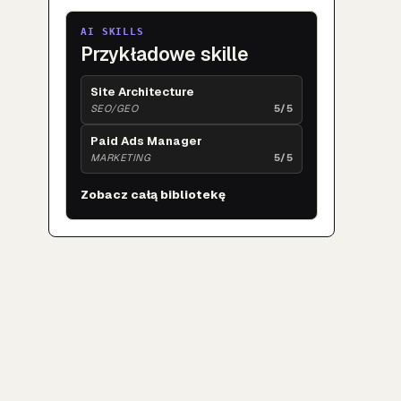
AI SKILLS
Przykładowe skille
Site Architecture
SEO/GEO
5/5
Paid Ads Manager
MARKETING
5/5
Zobacz całą bibliotekę