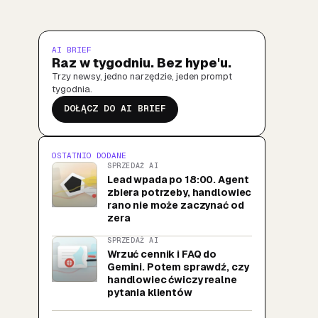
AI BRIEF
Raz w tygodniu. Bez hype'u.
Trzy newsy, jedno narzędzie, jeden prompt
tygodnia.
DOŁĄCZ DO AI BRIEF
OSTATNIO DODANE
SPRZEDAŻ AI
Lead wpada po 18:00. Agent
zbiera potrzeby, handlowiec
rano nie może zaczynać od
zera
SPRZEDAŻ AI
Wrzuć cennik i FAQ do
Gemini. Potem sprawdź, czy
handlowiec ćwiczy realne
pytania klientów