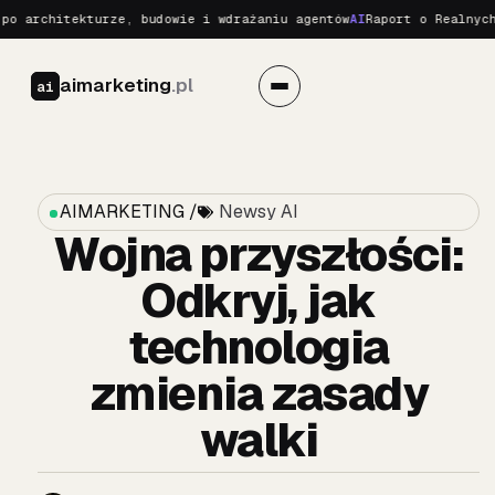
itekturze, budowie i wdrażaniu agentów
AI
Raport o Realnych Zagroż
aimarketing
.pl
ai
AIMARKETING /
Newsy AI
Wojna przyszłości:
Odkryj, jak
technologia
zmienia zasady
walki