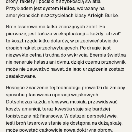
drony, rakiety i pociski z szybkością światła.
Przykładem jest system
Helios
, wdrażany na
amerykańskich niszczycielach klasy Arleigh Burke.
Broń laserowa ma kilka znaczących zalet. Po
pierwsze, jest tańsza w eksploatacji – każdy „strzał”
to koszt rzędu kilku dolarów, w przeciwieństwie do
drogich rakiet przechwytujących. Po drugie, jest
niezwykle celna i trudna do wykrycia. Energia świetlna
nie generuje hałasu ani dymu, dzięki czemu przeciwnik
może nie zauważyć nawet, że jego urządzenie zostało
zaatakowane.
Rosnące znaczenie tej technologii prowadzi do zmiany
sposobu planowania operacji wojskowych.
Dotychczas każda ofensywa musiała przewidywać
koszty amunicji, teraz kwestia staje się bardziej
logistyczna niż finansowa. W dalszej perspektywie,
jeśli broń laserowa stanie się dostępna na dużą skalę,
może powstać całkowicie nowa doktryna obrony,