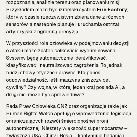
rozpoznania, analizie terenu oraz planowaniu misji.
Przykładem może być izraelski system
Fire Factory
,
który w czasie rzeczywistym zbiera dane z różnych
sensorów, a następnie planuje i uruchamia ostrzał
artyleryjski z ogromną precyzją.
W przyszłości rola człowieka w podejmowaniu decyzji
o ataku może zostać całkowicie wyeliminowana.
Systemy będą automatycznie identyfikować,
klasyfikować i neutralizować zagrożenia. To jednak
budzi obawy etyczne i prawne. Kto ponosi
odpowiedzialność, jeśli maszyna zniszczy cel
cywilny? Czy wojna, w której jeden kraj posiada AI, a
drugi nie, może być sprawiedliwa?
Rada Praw Człowieka ONZ oraz organizacje takie jak
Human Rights Watch
apelują o wprowadzenie legislacji
ograniczających rozwój śmiercionośnej broni
autonomicznej. Niestety większość supermocarstw –
zwłaszcza USA, Chiny i Rosja – kontynuuje badania i