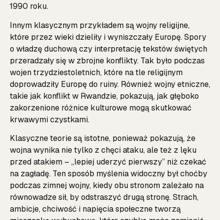
1990 roku.
Innym klasycznym przykładem są wojny religijne,
które przez wieki dzieliły i wyniszczały Europę. Spory
o władzę duchową czy interpretację tekstów świętych
przeradzały się w zbrojne konflikty. Tak było podczas
wojen trzydziestoletnich, które na tle religijnym
doprowadziły Europę do ruiny. Również wojny etniczne,
takie jak konflikt w Rwandzie, pokazują, jak głęboko
zakorzenione różnice kulturowe mogą skutkować
krwawymi czystkami.
Klasyczne teorie są istotne, ponieważ pokazują, że
wojna wynika nie tylko z chęci ataku, ale też z lęku
przed atakiem – „lepiej uderzyć pierwszy” niż czekać
na zagładę. Ten sposób myślenia widoczny był choćby
podczas zimnej wojny, kiedy obu stronom zależało na
równowadze sił, by odstraszyć drugą stronę. Strach,
ambicje, chciwość i napięcia społeczne tworzą