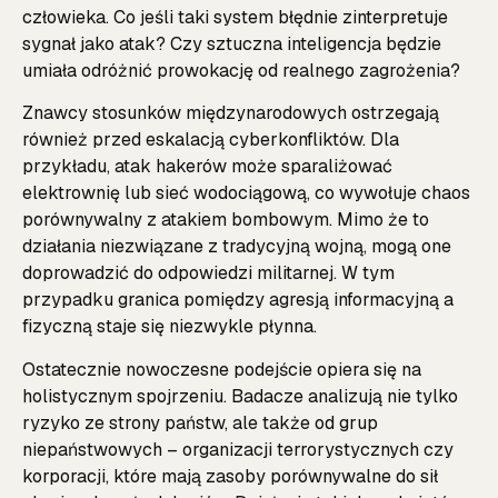
człowieka. Co jeśli taki system błędnie zinterpretuje
sygnał jako atak? Czy sztuczna inteligencja będzie
umiała odróżnić prowokację od realnego zagrożenia?
Znawcy stosunków międzynarodowych ostrzegają
również przed eskalacją cyberkonfliktów. Dla
przykładu, atak hakerów może sparaliżować
elektrownię lub sieć wodociągową, co wywołuje chaos
porównywalny z atakiem bombowym. Mimo że to
działania niezwiązane z tradycyjną wojną, mogą one
doprowadzić do odpowiedzi militarnej. W tym
przypadku granica pomiędzy agresją informacyjną a
fizyczną staje się niezwykle płynna.
Ostatecznie nowoczesne podejście opiera się na
holistycznym spojrzeniu. Badacze analizują nie tylko
ryzyko ze strony państw, ale także od grup
niepaństwowych – organizacji terrorystycznych czy
korporacji, które mają zasoby porównywalne do sił