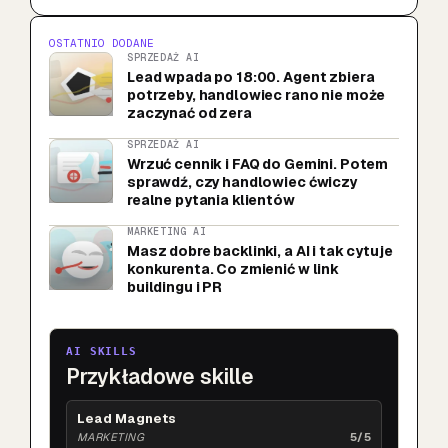
OSTATNIO DODANE
SPRZEDAŻ AI
Lead wpada po 18:00. Agent zbiera
potrzeby, handlowiec rano nie może
zaczynać od zera
SPRZEDAŻ AI
Wrzuć cennik i FAQ do Gemini. Potem
sprawdź, czy handlowiec ćwiczy
realne pytania klientów
MARKETING AI
Masz dobre backlinki, a AI i tak cytuje
konkurenta. Co zmienić w link
buildingu i PR
AI SKILLS
Przykładowe skille
Lead Magnets
MARKETING
5/5