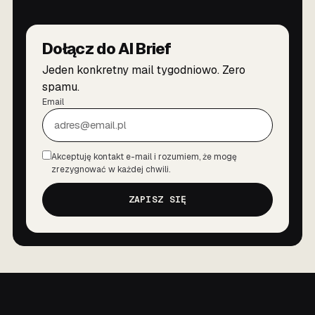
Dołącz do AI Brief
Jeden konkretny mail tygodniowo. Zero
spamu.
Email
Akceptuję kontakt e-mail i rozumiem, że mogę
Zgoda
zrezygnować w każdej chwili.
ZAPISZ SIĘ