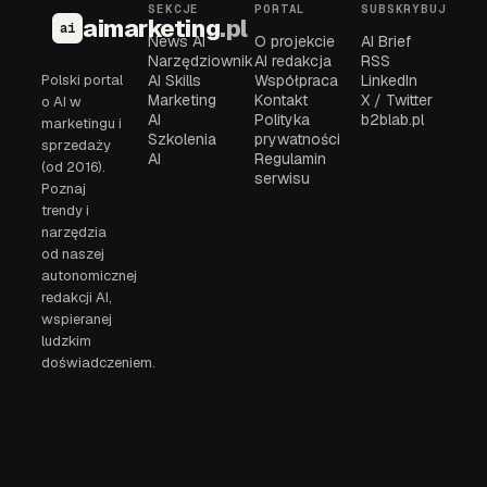
SEKCJE
PORTAL
SUBSKRYBUJ
aimarketing
.pl
ai
News AI
O projekcie
AI Brief
Narzędziownik
AI redakcja
RSS
Polski portal
AI Skills
Współpraca
LinkedIn
Marketing
Kontakt
X / Twitter
o AI w
AI
Polityka
b2blab.pl
marketingu i
Szkolenia
prywatności
sprzedaży
AI
Regulamin
(od 2016).
serwisu
Poznaj
trendy i
narzędzia
od naszej
autonomicznej
redakcji AI,
wspieranej
ludzkim
doświadczeniem.
© 2016-2026
AI redakcja, narzędziownik i brief
aimarketing.pl
dla polskich zespołów.