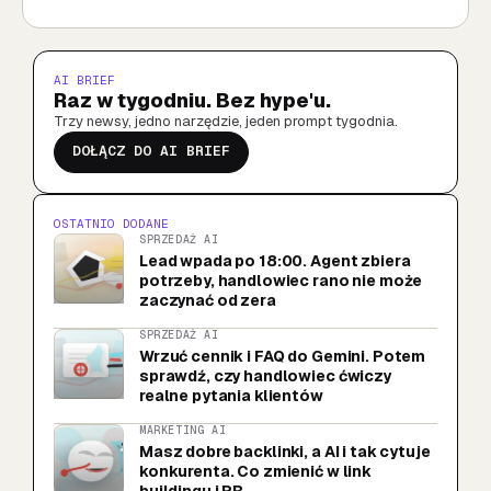
AI BRIEF
Raz w tygodniu. Bez hype'u.
Trzy newsy, jedno narzędzie, jeden prompt tygodnia.
DOŁĄCZ DO AI BRIEF
OSTATNIO DODANE
SPRZEDAŻ AI
Lead wpada po 18:00. Agent zbiera
potrzeby, handlowiec rano nie może
zaczynać od zera
SPRZEDAŻ AI
Wrzuć cennik i FAQ do Gemini. Potem
sprawdź, czy handlowiec ćwiczy
realne pytania klientów
MARKETING AI
Masz dobre backlinki, a AI i tak cytuje
konkurenta. Co zmienić w link
buildingu i PR