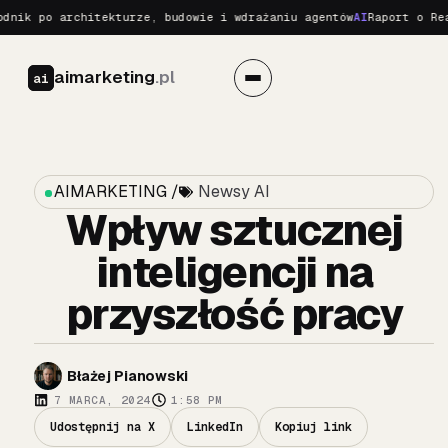
k po architekturze, budowie i wdrażaniu agentów
AI
Raport o Realny
aimarketing
.pl
ai
AIMARKETING /
Newsy AI
Wpływ sztucznej
inteligencji na
przyszłość pracy
Błażej Pianowski
7 MARCA, 2024
1:58 PM
Udostępnij na X
LinkedIn
Kopiuj link