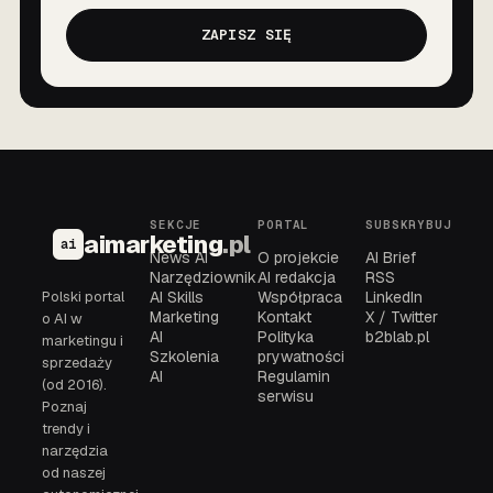
ZAPISZ SIĘ
SEKCJE
PORTAL
SUBSKRYBUJ
aimarketing
.pl
ai
News AI
O projekcie
AI Brief
Narzędziownik
AI redakcja
RSS
Polski portal
AI Skills
Współpraca
LinkedIn
Marketing
Kontakt
X / Twitter
o AI w
AI
Polityka
b2blab.pl
marketingu i
Szkolenia
prywatności
sprzedaży
AI
Regulamin
(od 2016).
serwisu
Poznaj
trendy i
narzędzia
od naszej