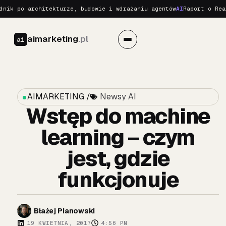
 po architekturze, budowie i wdrażaniu agentów
AI
Raport o Realnyc
aimarketing
.pl
ai
AIMARKETING /
Newsy AI
Wstęp do machine
learning – czym
jest, gdzie
funkcjonuje
Błażej Pianowski
19 KWIETNIA, 2017
4:56 PM