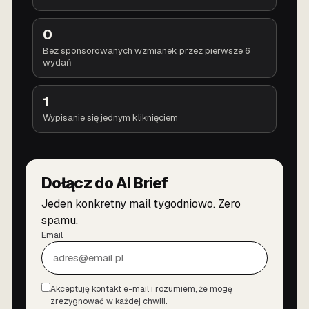
0
Bez sponsorowanych wzmianek przez pierwsze 6
wydań
1
Wypisanie się jednym kliknięciem
Dołącz do AI Brief
Jeden konkretny mail tygodniowo. Zero
spamu.
Email
Akceptuję kontakt e-mail i rozumiem, że mogę
Zgoda
zrezygnować w każdej chwili.