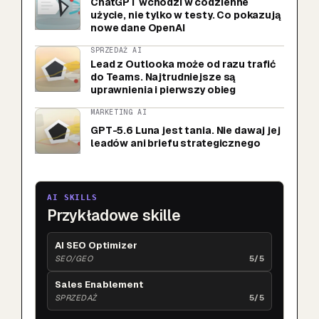
ChatGPT wchodzi w codzienne
użycie, nie tylko w testy. Co pokazują
nowe dane OpenAI
SPRZEDAŻ AI
Lead z Outlooka może od razu trafić
do Teams. Najtrudniejsze są
uprawnienia i pierwszy obieg
MARKETING AI
GPT-5.6 Luna jest tania. Nie dawaj jej
leadów ani briefu strategicznego
AI SKILLS
Przykładowe skille
AI SEO Optimizer
SEO/GEO
5/5
Sales Enablement
SPRZEDAŻ
5/5