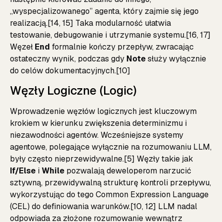
„wyspecjalizowanego” agenta, który zajmie się jego
realizacją.[14, 15] Taka modularność ułatwia
testowanie, debugowanie i utrzymanie systemu.[16, 17]
Węzeł
End
formalnie kończy przepływ, zwracając
ostateczny wynik, podczas gdy
Note
służy wyłącznie
do celów dokumentacyjnych.[10]
Węzły Logiczne (Logic)
Wprowadzenie węzłów logicznych jest kluczowym
krokiem w kierunku zwiększenia determinizmu i
niezawodności agentów. Wcześniejsze systemy
agentowe, polegające wyłącznie na rozumowaniu LLM,
były często nieprzewidywalne.[5] Węzły takie jak
If/Else
i
While
pozwalają deweloperom narzucić
sztywną, przewidywalną strukturę kontroli przepływu,
wykorzystując do tego Common Expression Language
(CEL) do definiowania warunków.[10, 12] LLM nadal
odpowiada za złożone rozumowanie wewnątrz