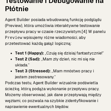
Testowanie i Debugowanie na
Płótnie
Agent Builder posiada wbudowaną funkcję podglądu
(Preview), która umożliwia interaktywne testowanie
przepływu pracy w czasie rzeczywistym.[4] W panelu
wpisujemy różne wiadomości, aby
Preview
przetestować każdą gałąź logiczną:
Test 1 (Happy):
„Czuję się dzisiaj fantastycznie!”
Test 2 (Sad):
„Mam zły dzień, nic mi się nie
układa.”
Test 3 (Stressed):
„Mam mnóstwo pracy i
jestem zestresowany.”
Podczas testu, Agent Builder wizualnie podświetla
ścieżkę, którą podąża wykonanie przepływu pracy.
Możemy obserwować, jak dane przepływają między
węzłami, co pozwala na szybkie zidentyfikowanie i
naprawienie ewentualnych błędów.