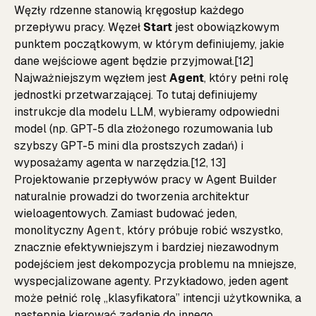
Węzły rdzenne stanowią kręgosłup każdego
przepływu pracy. Węzeł
Start
jest obowiązkowym
punktem początkowym, w którym definiujemy, jakie
dane wejściowe agent będzie przyjmował.[12]
Najważniejszym węzłem jest
Agent
, który pełni rolę
jednostki przetwarzającej. To tutaj definiujemy
instrukcje dla modelu LLM, wybieramy odpowiedni
model (np. GPT-5 dla złożonego rozumowania lub
szybszy GPT-5 mini dla prostszych zadań) i
wyposażamy agenta w narzędzia.[12, 13]
Projektowanie przepływów pracy w Agent Builder
naturalnie prowadzi do tworzenia architektur
wieloagentowych. Zamiast budować jeden,
monolityczny
, który próbuje robić wszystko,
Agent
znacznie efektywniejszym i bardziej niezawodnym
podejściem jest dekompozycja problemu na mniejsze,
wyspecjalizowane agenty. Przykładowo, jeden agent
może pełnić rolę „klasyfikatora” intencji użytkownika, a
następnie kierować zadanie do innego,