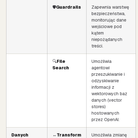
🛡️
Guardrails
Zapewnia warstwę
bezpieczeństwa,
monitorując dane
wejściowe pod
kątem
niepożądanych
treści.
🔍
File
Umożliwia
Search
agentowi
przeszukiwanie i
odzyskiwanie
informacji z
wektorowych baz
danych (vector
stores)
hostowanych
przez OpenAI.
Danych
↔️
Transform
Umożliwia zmianę