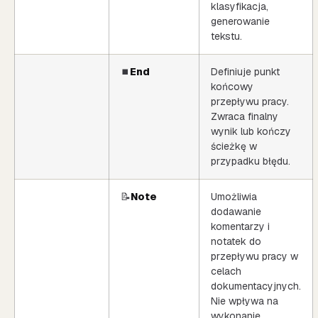
klasyfikacja,
generowanie
tekstu.
⏹️
End
Definiuje punkt
końcowy
przepływu pracy.
Zwraca finalny
wynik lub kończy
ścieżkę w
przypadku błędu.
📝
Note
Umożliwia
dodawanie
komentarzy i
notatek do
przepływu pracy w
celach
dokumentacyjnych.
Nie wpływa na
wykonanie.