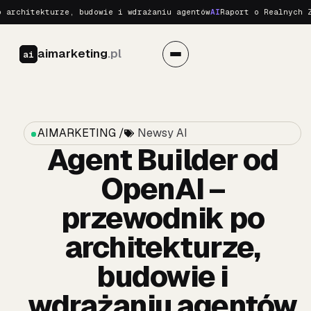
tekturze, budowie i wdrażaniu agentów
AI
Raport o Realnych Zagroże
aimarketing
.pl
ai
AIMARKETING /
Newsy AI
Agent Builder od
OpenAI –
przewodnik po
architekturze,
budowie i
wdrażaniu agentów