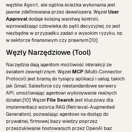
węzłów
, ale ogólna ścieżka wykonania jest
Agent
jawnie zdefiniowana przez dewelopera. Węzeł
User
Approval
dodaje kolejną warstwę kontroli,
wprowadzając człowieka do pętli decyzyjnej, co jest
niezbędne w przypadku zadań o wysokim ryzyku, np.
w sektorze finansowym czy prawnym.[10]
Węzły Narzędziowe (Tool)
Narzędzia dają agentom możliwość interakcji ze
światem zewnętrznym. Węzeł
MCP
(Multi-Connector
Protocol) jest bramą do tysięcy aplikacji i usług, takich
jak Gmail, Salesforce czy niestandardowe serwery
API, umożliwiając agentowi wykonywanie realnych
działań.[10] Węzeł
File Search
jest kluczowy dla
implementacji wzorca RAG (Retrieval-Augmented
Generation), pozwalając agentowi na dostęp do
prywatnej, firmowej bazy wiedzy poprzez
przeszukiwanie hostowanych przez OpenAI baz