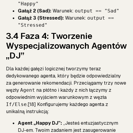
"Happy"
Gałąź 2 (Sad):
Warunek:
output == "Sad"
Gałąź 3 (Stressed):
Warunek:
output ==
"Stressed"
3.4 Faza 4: Tworzenie
Wyspecjalizowanych Agentów
„DJ”
Dla każdej gałęzi logicznej tworzymy teraz
dedykowanego agenta, który będzie odpowiedzialny
za generowanie rekomendacji. Przeciągamy trzy nowe
węzły
na płótno i każdy z nich łączymy z
Agent
odpowiednim wyjściem warunkowym z węzła
.[18] Konfigurujemy każdego agenta z
If/Else
unikalną instrukcją:
Agent „Happy DJ”:
„Jesteś entuzjastycznym
DJ-em. Twoim zadaniem jest zasugerowanie