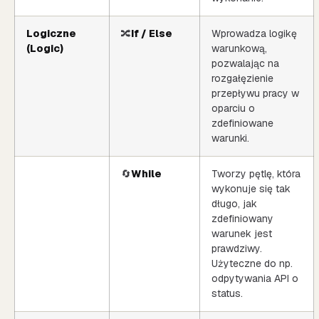
Logiczne
🔀
If / Else
Wprowadza logikę
(Logic)
warunkową,
pozwalając na
rozgałęzienie
przepływu pracy w
oparciu o
zdefiniowane
warunki.
🔄
While
Tworzy pętlę, która
wykonuje się tak
długo, jak
zdefiniowany
warunek jest
prawdziwy.
Użyteczne do np.
odpytywania API o
status.