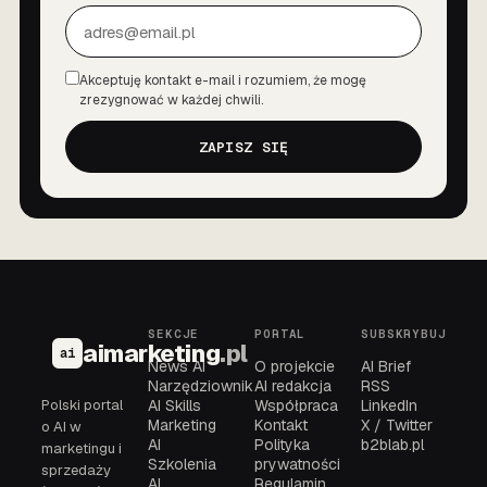
Akceptuję kontakt e-mail i rozumiem, że mogę
Zgoda
zrezygnować w każdej chwili.
ZAPISZ SIĘ
SEKCJE
PORTAL
SUBSKRYBUJ
aimarketing
.pl
ai
News AI
O projekcie
AI Brief
Narzędziownik
AI redakcja
RSS
Polski portal
AI Skills
Współpraca
LinkedIn
Marketing
Kontakt
X / Twitter
o AI w
AI
Polityka
b2blab.pl
marketingu i
Szkolenia
prywatności
sprzedaży
AI
Regulamin