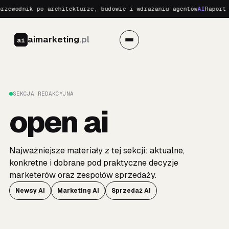
zewodnik po architekturze, budowie i wdrażaniu agentów
AI
Raport o
aimarketing
.pl
ai
SEKCJA REDAKCYJNA
open ai
Najważniejsze materiały z tej sekcji: aktualne,
konkretne i dobrane pod praktyczne decyzje
marketerów oraz zespołów sprzedaży.
Newsy AI
Marketing AI
Sprzedaż AI