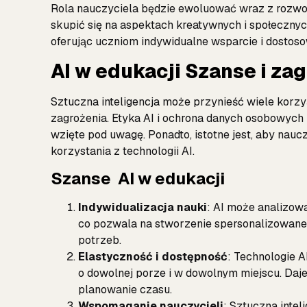
Rola nauczyciela będzie ewoluować wraz z rozwoj
skupić się na aspektach kreatywnych i społecznyc
oferując uczniom indywidualne wsparcie i dostos
AI w edukacji Szanse i za
Sztuczna inteligencja może przynieść wiele korzyś
zagrożenia. Etyka AI i ochrona danych osobowych
wzięte pod uwagę. Ponadto, istotne jest, aby nau
korzystania z technologii AI.
Szanse AI w edukacji
Indywidualizacja nauki
: AI może analizow
co pozwala na stworzenie spersonalizowane
potrzeb.
Elastyczność i dostępność
: Technologie 
o dowolnej porze i w dowolnym miejscu. Daje
planowanie czasu.
Wspomaganie nauczycieli
: Sztuczna inte