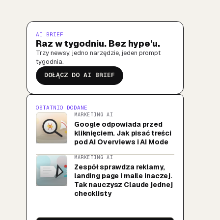
AI BRIEF
Raz w tygodniu. Bez hype'u.
Trzy newsy, jedno narzędzie, jeden prompt
tygodnia.
DOŁĄCZ DO AI BRIEF
OSTATNIO DODANE
MARKETING AI
Google odpowiada przed
kliknięciem. Jak pisać treści
pod AI Overviews i AI Mode
MARKETING AI
Zespół sprawdza reklamy,
landing page i maile inaczej.
Tak nauczysz Claude jednej
checklisty