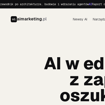
k po architekturze, budowie i wdrażaniu agentów
AI
Raport o Realny
aimarketing
.pl
Newsy AI
Narzędz
ai
AI w ed
z z
oszu