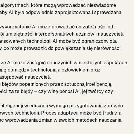
 na algorytmach, które mogą wprowadzać nieświadome
, aby AI była odpowiednio zaprojektowana i sprawdzana
wykorzystanie AI może prowadzić do zależności od
ój umiejętności interpersonalnych uczniów i nauczycieli.
ansowanych technologii AI może być ograniczony dla
, co może prowadzić do powiększania się nierówności
, że AI może zastąpić nauczycieli w niektórych aspektach
agę pomiędzy technologią a człowiekiem oraz
zastępować nauczycieli.
 błędów popełnionych przez sztuczną inteligencję,
ci za te błędy – czy winę ponosi AI, jej twórcy czy
 inteligencji w edukacji wymaga przygotowania zarówno
nowych technologii. Proces adaptacji może być trudny, a
bec wprowadzania zmian w swoich metodach nauczania.