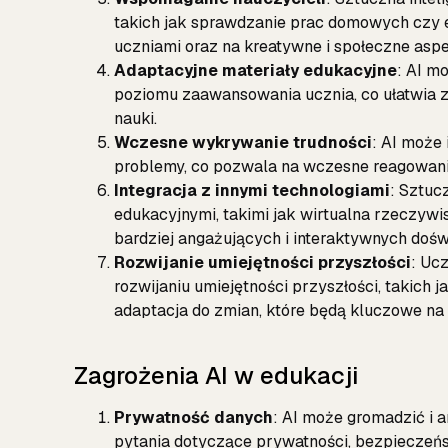
takich jak sprawdzanie prac domowych czy e
uczniami oraz na kreatywne i społeczne asp
Adaptacyjne materiały edukacyjne
: AI m
poziomu zaawansowania ucznia, co ułatwia 
nauki.
Wczesne wykrywanie trudności
: AI może
problemy, co pozwala na wczesne reagowani
Integracja z innymi technologiami
: Sztuc
edukacyjnymi, takimi jak wirtualna rzeczyw
bardziej angażujących i interaktywnych do
Rozwijanie umiejętności przyszłości
: Uc
rozwijaniu umiejętności przyszłości, takich
adaptacja do zmian, które będą kluczowe na 
Zagrożenia AI w edukacji
Prywatność danych
: AI może gromadzić i a
pytania dotyczące prywatności, bezpieczeńs