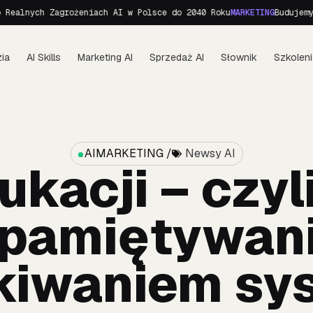
ch Zagrożeniach AI w Polsce do 2040 Roku
MARKETING
Budujemy person
ia
AI Skills
Marketing AI
Sprzedaż AI
Słownik
Szkoleni
AIMARKETING /
Newsy AI
ukacji – czyl
apamiętywani
kiwaniem sy