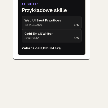
AI SKILLS
Przykładowe skille
Web UI Best Practices
WEB DESIGN
5/5
Cold Email Writer
SPRZEDAŻ
5/5
Zobacz całą bibliotekę