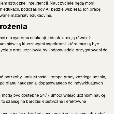
em sztucznej inteligencji. Nauczyciele będą mogli
h edukacji, podczas gdy AI będzie wspierać ich pracę,
owane materiały edukacyjne.
grożenia
ci dla systemu edukacji, jednak istnieją również
 uczniów są kluczowymi aspektami, które muszą być
czyciele oraz uczniowie byli odpowiednio przygotowani do
ać potrzeby, umiejętności i tempo pracy każdego ucznia,
go planu nauczania, dopasowanego do indywidualnych
AI mogą być dostępne 24/7, umożliwiając uczniom naukę
 to szansę na bardziej elastyczne i efektywne
ligencja może odciążyć nauczycieli od rutynowych zadań,