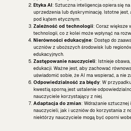
Etyka AI
: Sztuczna inteligencja opiera się
uprzedzenia lub dyskryminację. Istotne jest
pod kątem etycznym.
Zależność od technologii
: Coraz większe 
technologii, co z kolei może wpłynąć na rozw
Nierówności edukacyjne
: Dostęp do zaaw
uczniów z uboższych środowisk lub regionów
edukacyjnych.
Zastępowanie nauczycieli
: Istnieje obawa
edukacji. Ważne jest, aby zachować równow
uświadomić sobie, że AI ma wspierać, a nie 
Odpowiedzialność za błędy
: W przypadku
kwestią sporną jest ustalenie odpowiedzialnoś
nauczyciele korzystający z niej.
Adaptacja do zmian
: Wdrażanie sztucznej
nauczycieli, jak i uczniów do korzystania z 
niektórzy nauczyciele mogą być oporni wo