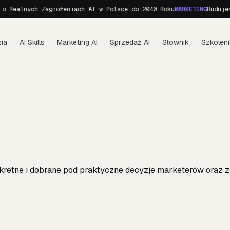
lnych Zagrożeniach AI w Polsce do 2040 Roku
MARKETING
Budujemy per
ia
AI Skills
Marketing AI
Sprzedaż AI
Słownik
Szkoleni
konkretne i dobrane pod praktyczne decyzje marketerów oraz 