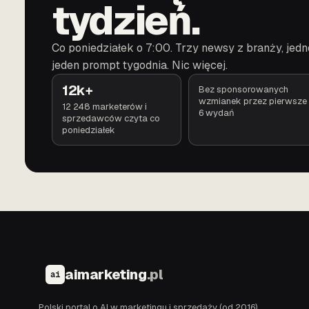
tydzień.
Co poniedziałek o 7:00. Trzy newsy z branży, jedn
jeden prompt tygodnia. Nic więcej.
12k+
Bez sponsorowanych
wzmianek przez pierwsze
12 248 marketerów i
6 wydań
sprzedawców czyta co
poniedziałek
aimarketing
.pl
ai
Polski portal o AI w marketingu i sprzedaży (od 2016).