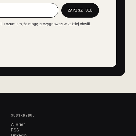
ZAPISZ SIĘ
l i rozumiem, że mogę zrezygnować w każdej chwili.
SUBSKRYBUJ
AI Brief
RSS
LinkedIn