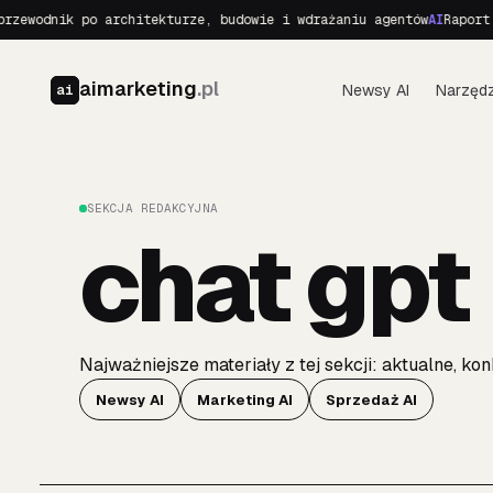
dnik po architekturze, budowie i wdrażaniu agentów
AI
Raport o Rea
aimarketing
.pl
Newsy AI
Narzędz
ai
SEKCJA REDAKCYJNA
chat gpt
Najważniejsze materiały z tej sekcji: aktualne, 
Newsy AI
Marketing AI
Sprzedaż AI