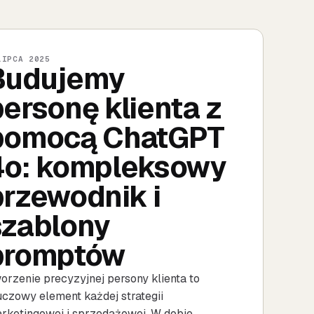
LIPCA 2025
Budujemy
ersonę klienta z
pomocą ChatGPT
4o: kompleksowy
przewodnik i
szablony
promptów
orzenie precyzyjnej persony klienta to
uczowy element każdej strategii
rketingowej i sprzedażowej. W dobie