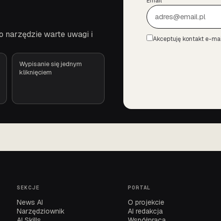
Email
o narzędzie warte uwagi i
Akceptuję kontakt e-mai
Zgoda
Wypisanie się jednym
kliknięciem
SEKCJE
PORTAL
News AI
O projekcie
Narzędziownik
AI redakcja
AI Skills
Współpraca