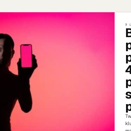
9 
p
Tw
kl
ma