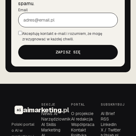
spamu.
Email
Akceptuję kontakt e-mail i rozumiem, że mogę
Zgoda
zrezygnować w każdej chwili.
ZAPISZ SIĘ
SEKCJE
PORTAL
SUBSKRYBUJ
aimarketing
.pl
ai
News AI
O projekcie
AI Brief
Narzędziownik
AI redakcja
RSS
Polski portal
AI Skills
Współpraca
LinkedIn
Marketing
Kontakt
X / Twitter
o AI w
AI
Polityka
b2blab.pl