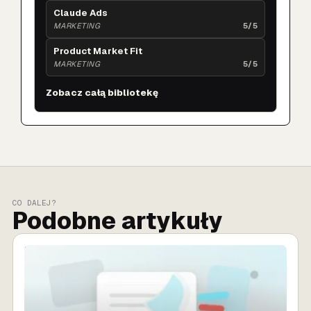
Claude Ads
MARKETING
5/5
Product Market Fit
MARKETING
5/5
Zobacz całą bibliotekę
CO DALEJ?
Podobne artykuły
SPRZEDAŻ AI