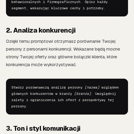
behawioralnych i firmograficznych. Opisz każdy 
segment, wskazując kluczowe cechy i potrzeby.
2. Analiza konkurencji
Dzięki temu promptowi otrzymasz porównanie Twojej
persony z personami konkurencji. Wskazane będą mocne
strony Twojej oferty oraz główne bolączki klienta, które
konkurencja może wykorzystywać.
Stwórz porównawczą analizę persony 
[nazwa]
 względem 
głównych konkurentów w branży 
[branża]
. Uwzględnij 
zalety i ograniczenia ich ofert z perspektywy tej 
persony.
3. Ton i styl komunikacji