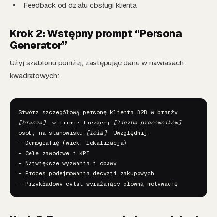
Feedback od działu obsługi klienta
Krok 2: Wstępny prompt “Persona
Generator”
Użyj szablonu poniżej, zastępując dane w nawiasach
kwadratowych:
Stwórz szczegółową personę klienta B2B w branży 
[branża]
, w firmie liczącej 
[liczba pracowników]
osób, na stanowisku 
[rola]
. Uwzględnij:

- Demografię (wiek, lokalizacja)

- Cele zawodowe i KPI

- Największe wyzwania i obawy

- Proces podejmowania decyzji zakupowych
