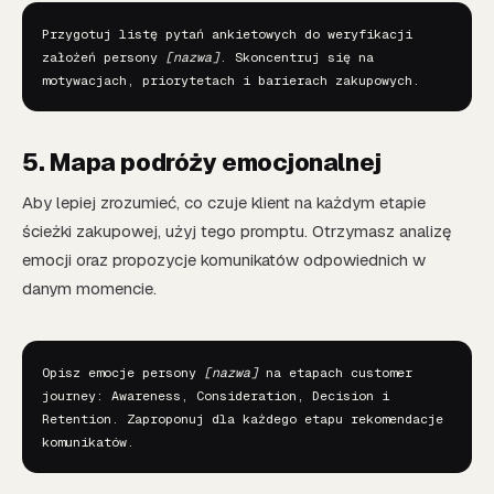
Przygotuj listę pytań ankietowych do weryfikacji 
założeń persony 
[nazwa]
. Skoncentruj się na 
motywacjach, priorytetach i barierach zakupowych.
5. Mapa podróży emocjonalnej
Aby lepiej zrozumieć, co czuje klient na każdym etapie
ścieżki zakupowej, użyj tego promptu. Otrzymasz analizę
emocji oraz propozycje komunikatów odpowiednich w
danym momencie.
Opisz emocje persony 
[nazwa]
 na etapach customer 
journey: Awareness, Consideration, Decision i 
Retention. Zaproponuj dla każdego etapu rekomendacje 
komunikatów.