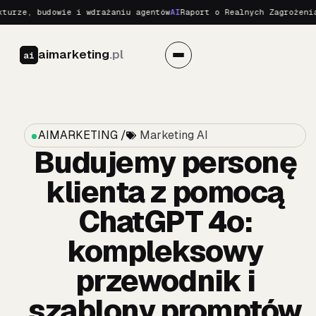
 budowie i wdrażaniu agentów
AI
Raport o Realnych Zagrożeniach AI 
aimarketing
.pl
ai
AIMARKETING /
Marketing AI
Budujemy personę
klienta z pomocą
ChatGPT 4o:
kompleksowy
przewodnik i
szablony promptów