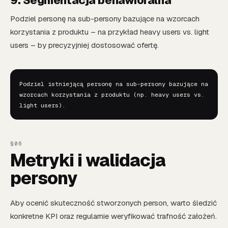
9. Segmentacja behawioralna
Podziel personę na sub-persony bazujące na wzorcach
korzystania z produktu – na przykład heavy users vs. light
users – by precyzyjniej dostosować ofertę.
Podziel istniejącą personę na sub-persony bazujące na 
wzorcach korzystania z produktu (np. heavy users vs. 
light users).
Metryki i walidacja
persony
Aby ocenić skuteczność stworzonych person, warto śledzić
konkretne KPI oraz regularnie weryfikować trafność założeń.