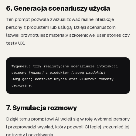
6. Generacja scenariuszy użycia
Ten prompt pozwala zwizualizować realne interakcje
persony z produktem lub usługą. Dzięki scenariuszom
łatwiej przygotujesz materiały szkoleniowe, user stories czy
testy UX.
Wygeneruj trzy realistyczne scenariusze interakcji 
persony 
[nazwa]
 z produktem 
[nazwa produktu]
. 
Uwzględnij kontekst użycia oraz kluczowe momenty 
decyzyjne.
7. Symulacja rozmowy
Dzięki temu promptowi AI wcieli się w rolę wybranej persony
i przeprowadzi wywiad, który pozwoli Ci lepiej zrozumieć jej
potrzeby i oczekiwania.