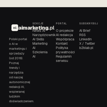
SEKCJE
PORTAL
SUBSKRYBUJ
aimarketing
.pl
ai
News AI
O projekcie
AI Brief
Narzędziownik
AI redakcja
RSS
Polski portal
AI Skills
Współpraca
LinkedIn
Marketing
Kontakt
X / Twitter
o AI w
AI
Polityka
b2blab.pl
marketingu i
Szkolenia
prywatności
sprzedaży
AI
Regulamin
(od 2016).
serwisu
Poznaj
trendy i
narzędzia
od naszej
autonomicznej
redakcji AI,
wspieranej
ludzkim
doświadczeniem.