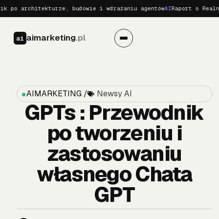
 architekturze, budowie i wdrażaniu agentów
AI
Raport o Realnych Z
aimarketing
.pl
ai
AIMARKETING /
Newsy AI
GPTs : Przewodnik
po tworzeniu i
zastosowaniu
własnego Chata
GPT