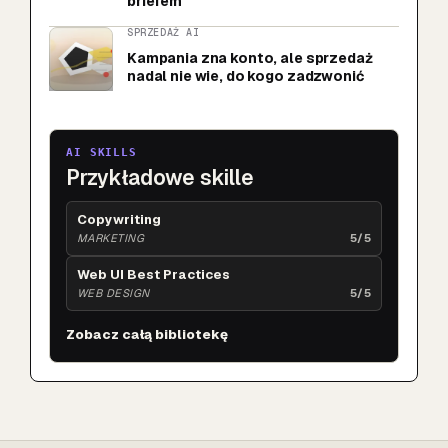
briefem
SPRZEDAŻ AI
Kampania zna konto, ale sprzedaż
nadal nie wie, do kogo zadzwonić
AI SKILLS
Przykładowe skille
Copywriting
MARKETING
5/5
Web UI Best Practices
WEB DESIGN
5/5
Zobacz całą bibliotekę