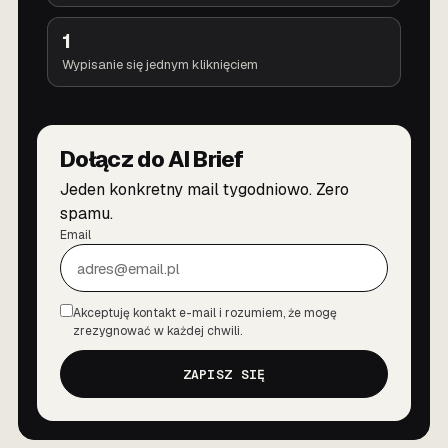
1
Wypisanie się jednym kliknięciem
Dołącz do AI Brief
Jeden konkretny mail tygodniowo. Zero
spamu.
Email
Akceptuję kontakt e-mail i rozumiem, że mogę
Zgoda
zrezygnować w każdej chwili.
ZAPISZ SIĘ